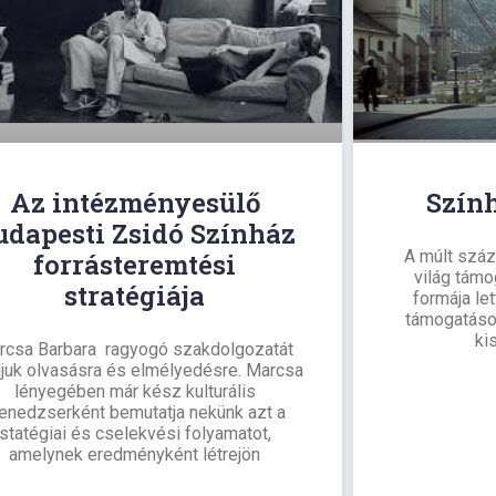
Az intézményesülő
Szín
udapesti Zsidó Színház
A múlt száz
forrásteremtési
világ tám
stratégiája
formája le
támogatáso
ki
rcsa Barbara ragyogó szakdolgozatát
ljuk olvasásra és elmélyedésre. Marcsa
lényegében már kész kulturális
enedzserként bemutatja nekünk azt a
statégiai és cselekvési folyamatot,
amelynek eredményként létrejön