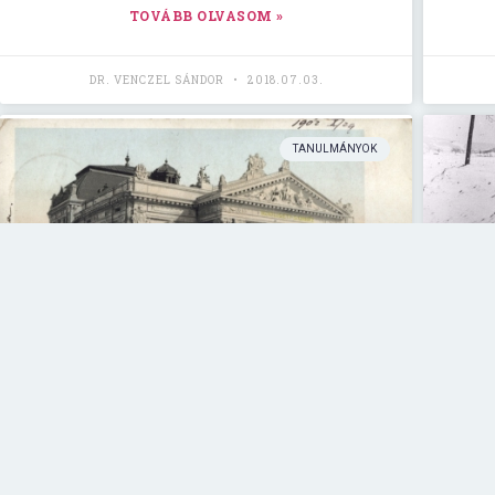
TOVÁBB OLVASOM »
DR. VENCZEL SÁNDOR
2018.07.03.
TANULMÁNYOK
Szabó István: Sikerre
viszik