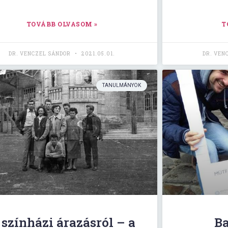
TOVÁBB OLVASOM »
T
DR. VENCZEL SÁNDOR
2021.05.01.
DR. VEN
TANULMÁNYOK
 színházi árazásról – a
Ba