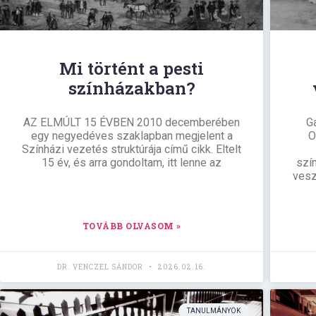
Mi történt a pesti
színházakban?
AZ ELMÚLT 15 ÉVBEN 2010 decemberében
G
egy negyedéves szaklapban megjelent a
O
Színházi vezetés struktúrája című cikk. Eltelt
15 év, és arra gondoltam, itt lenne az
szí
vesz
TOVÁBB OLVASOM »
DR. VENCZEL SÁNDOR
2026.02.16.
TANULMÁNYOK