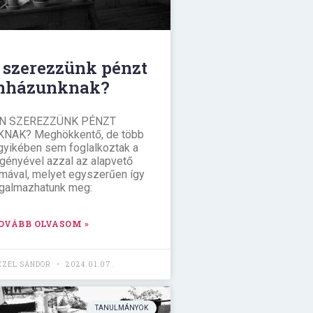
szerezzünk pénzt
ínházunknak?
N SZEREZZÜNK PÉNZT
NAK? Meghökkentő, de több
egyikében sem foglalkoztak a
igényével azzal az alapvető
mával, melyet egyszerűen így
galmazhatunk meg:
OVÁBB OLVASOM »
CZEL SÁNDOR
2024.01.07.
TANULMÁNYOK