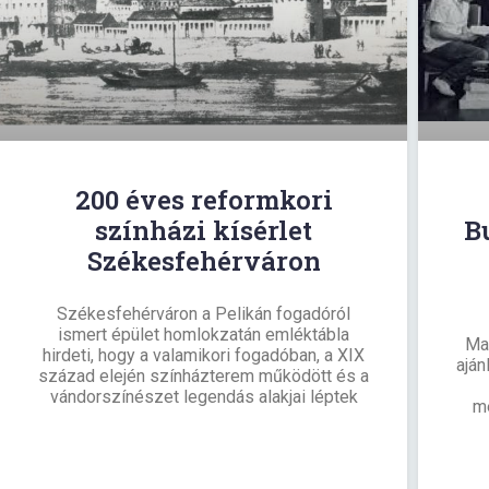
200 éves reformkori
színházi kísérlet
B
Székesfehérváron
Székesfehérváron a Pelikán fogadóról
ismert épület homlokzatán emléktábla
Ma
hirdeti, hogy a valamikori fogadóban, a XIX
aján
század elején színházterem működött és a
vándorszínészet legendás alakjai léptek
m