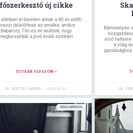
főszerkesztő új cikke
Ska
élénken él bennem annak a 40 év előtti
avaszi délelőttnek az emléke, amikor
Bármennyire 
Babarczy, Titó és én leültünk, hogy
közgazdasá
megbeszéljük a jövő évadi színházi
első hallásra
a világ l
gazdasághoz v
TOVÁBB OLVASOM »
T
DR. VENCZEL SÁNDOR
2019.04.01.
DR. VE
TANULMÁNYOK