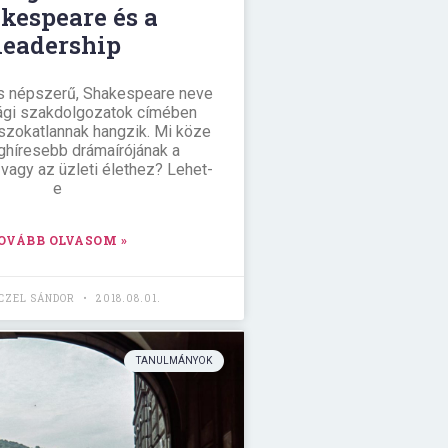
kespeare és a
leadership
is népszerű, Shakespeare neve
gi szakdolgozatok címében
 szokatlannak hangzik. Mi köze
eghíresebb drámaírójának a
agy az üzleti élethez? Lehet-
e
OVÁBB OLVASOM »
NCZEL SÁNDOR
2018.08.01.
TANULMÁNYOK