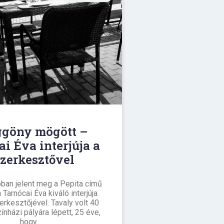
ggöny mögött –
i Éva interjúja a
szerkesztővel
ban jelent meg a Pepita című
 Tarnócai Éva kiváló interjúja
erkesztőjével. Tavaly volt 40
ínházi pályára lépett, 25 éve,
hogy