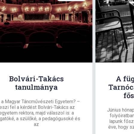
Bolvári-Takács
A fü
tanulmánya
Tarnóca
fő
é a Magyar Táncművészeti Egyetem? –
teszi fel a kérdést Bolvári-Takács az
Június hónap
egyetem rektora, majd válaszol is: a
folyóiratban
lgatóké, a szülőké, a pedagógusoké és
lapunk fősz
az
éve, hogy sz