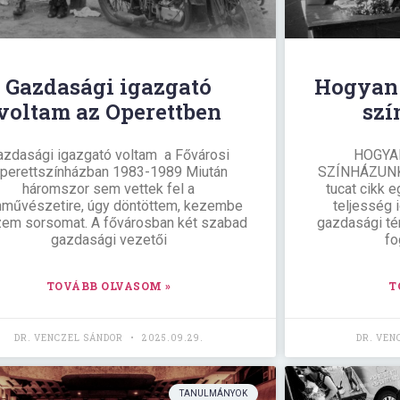
Gazdasági igazgató
Hogyan 
voltam az Operettben
sz
azdasági igazgató voltam a Fővárosi
HOGYA
perettszínházban 1983-1989 Miután
SZÍNHÁZUNK
háromszor sem vettek fel a
tucat cikk 
nművészetire, úgy döntöttem, kezembe
teljesség 
em sorsomat. A fővárosban két szabad
gazdasági té
gazdasági vezetői
fo
TOVÁBB OLVASOM »
T
DR. VENCZEL SÁNDOR
2025.09.29.
DR. VEN
TANULMÁNYOK