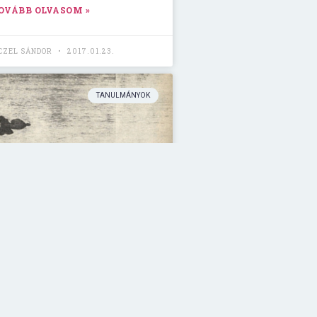
OVÁBB OLVASOM »
NCZEL SÁNDOR
2017.01.23.
TANULMÁNYOK
st-Budai zenés
átszás forrásai