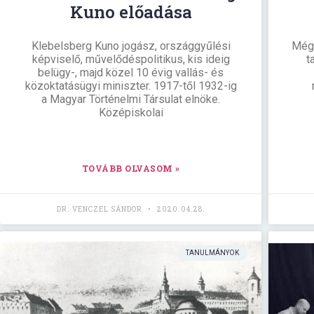
Kuno előadása
Klebelsberg Kuno jogász, országgyűlési
Még 
képviselő, művelődéspolitikus, kis ideig
t
belügy-, majd közel 10 évig vallás- és
közoktatásügyi miniszter. 1917-től 1932-ig
a Magyar Történelmi Társulat elnöke.
Középiskolai
TOVÁBB OLVASOM »
DR. VENCZEL SÁNDOR
2020.04.28.
TANULMÁNYOK