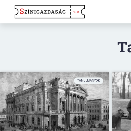
T
TANULMÁNYOK