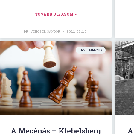
TOVÁBB OLVASOM »
DR. VENCZEL SÁNDOR
2022.02.20.
TANULMÁNYOK
A Mecénás – Klebelsberg
A