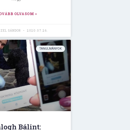
OVÁBB OLVASOM »
CZEL SÁNDOR
2020.07.26.
TANULMÁNYOK
logh Bálint: