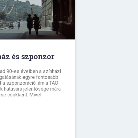
ház és szponzor
ad 90-es éveiben a színházi
ogatásának egyre fontosabb
tt a szponzoráció, ám a TAO
k hatására jelentősége mára
ssé csökkent. Mivel