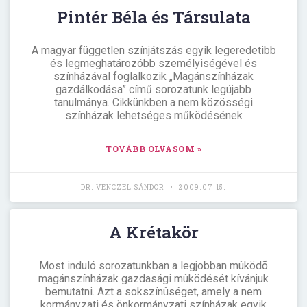
Pintér Béla és Társulata
A magyar független színjátszás egyik legeredetibb
és legmeghatározóbb személyiségével és
színházával foglalkozik „Magánszínházak
gazdálkodása” című sorozatunk legújabb
tanulmánya. Cikkünkben a nem közösségi
színházak lehetséges működésének
TOVÁBB OLVASOM »
DR. VENCZEL SÁNDOR
2009.07.15.
A Krétakör
Most induló sorozatunkban a legjobban mûködõ
magánszínházak gazdasági mûködését kívánjuk
bemutatni. Azt a sokszínûséget, amely a nem
kormányzati és önkormányzati színházak egyik