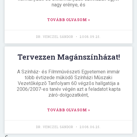
nagy erénye, és
TOVÁBB OLVASOM »
DR. VENCZEL SÁNDOR
2008.09.25.
Tervezzen Magánszínházat!
A Színház- és Filmmûvészeti Egyetemen immár
több évtizede mûködõ Színházi Mûszaki
Vezetõképzõ Tanfolyam 60 végzõs hallgatója a
2006/2007-es tanév végén azt a feladatot kapta
záró-dolgozatként,
TOVÁBB OLVASOM »
DR. VENCZEL SÁNDOR
2008.06.25.