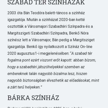
SZABAD TÉR SZÍNHÁZAK
2003 óta Bán Teodóra balett-táncos a színház
igazgatója. Miután a színházat 2020-ban ketté
osztották a Városmajori Szabadtéri Színpadra és a
Margitszigeti Szabadtéri Színpadra, Benkő Nóra
színész lett a Városmajor, Bán pedig a Margitsziget
igazgatója. Benkő így nyilatkozott a Színáz On-line
2020 augusztus1-i megjelenésében: “
A szabad tér
fogalma pont ezért viszont erőt kapott: abban bízom,
hogy a szabadtéri játszóhelyekkel szemben az
embereknek talán nagyobb bizalma lesz, hiszen
nagyobb biztonságban élvezhetik az előadásokat, mint
a zárt terű helyeken.”
BÁRKA SZÍNHÁZ