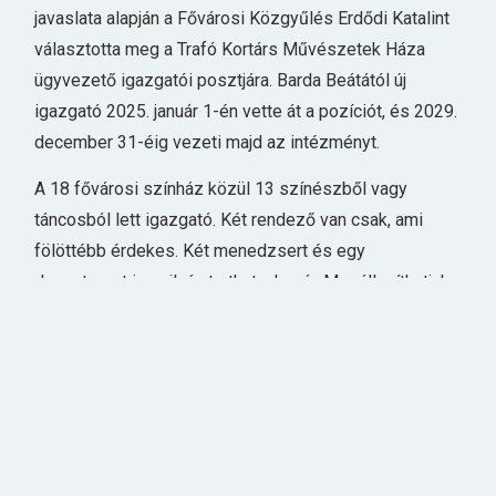
javaslata alapján a Fővárosi Közgyűlés Erdődi Katalint
választotta meg a Trafó Kortárs Művészetek Háza
ügyvezető igazgatói posztjára. Barda Beátától új
igazgató 2025. január 1-én vette át a pozíciót, és 2029.
december 31-éig vezeti majd az intézményt.
A 18 fővárosi színház közül 13 színészből vagy
táncosból lett igazgató. Két rendező van csak, ami
fölöttébb érdekes. Két menedzsert és egy
dramaturgot is nyilván tarthatunk már. Megállapíthatjuk
tehát: tovább folytatódik az igazgatói pálya
“rendezőtlenítése”.
MAGYAR ÁLLAMI OPERAHÁZ
Vass Lajos 2007. július 1. – 2010. október 22. – ig
főigazgató előzőleg, 2006. június 19. és 2007. június