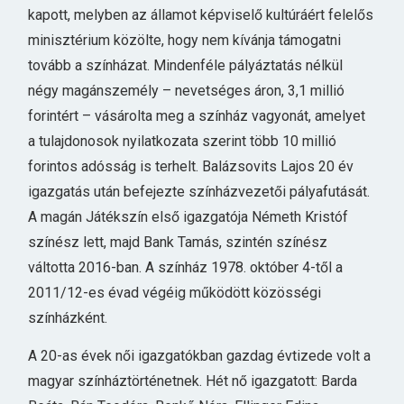
kapott, melyben az államot képviselő kultúráért felelős
minisztérium közölte, hogy nem kívánja támogatni
tovább a színházat. Mindenféle pályáztatás nélkül
négy magánszemély – nevetséges áron, 3,1 millió
forintért – vásárolta meg a színház vagyonát, amelyet
a tulajdonosok nyilatkozata szerint több 10 millió
forintos adósság is terhelt. Balázsovits Lajos 20 év
igazgatás után befejezte színházvezetői pályafutását.
A magán Játékszín első igazgatója Németh Kristóf
színész lett, majd Bank Tamás, szintén színész
váltotta 2016-ban. A színház 1978. október 4-től a
2011/12-es évad végéig működött közösségi
színházként.
A 20-as évek női igazgatókban gazdag évtizede volt a
magyar színháztörténetnek. Hét nő igazgatott: Barda