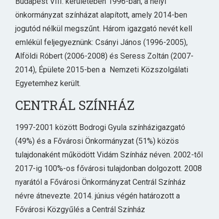
Budapest VIII. kerületében 1996-ban, a helyi
önkormányzat színházat alapított, amely 2014-ben
jogutód nélkül megszűnt. Három igazgató nevét kell
emlékül feljegyeznünk: Csányi János (1996-2005),
Alföldi Róbert (2006-2008) és Seress Zoltán (2007-
2014), Épülete 2015-ben a Nemzeti Közszolgálati
Egyetemhez került.
CENTRÁL SZÍNHÁZ
1997-2001 között Bodrogi Gyula színházigazgató
(49%) és a Fővárosi Önkormányzat (51%) közös
tulajdonaként működött Vidám Színház néven. 2002-től
2017-ig 100%-os fővárosi tulajdonban dolgozott. 2008
nyarától a Fővárosi Önkormányzat Centrál Színház
névre átnevezte. 2014. június végén határozott a
Fővárosi Közgyűlés a Centrál Színház