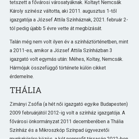
tetszett a fővárosi városatyáknak. Koltayt Nemcsák
Károly színész váltotta, aki 2011. augusztus 1-től
igazgatója a József Attila Színháznak, 2021. február 2-
tól pedig újabb 5 évre vette át megbízását.
Talán még nem volt ilyen év a színháztörténetben, mint
a 2011-es, amikor a József Attila Színházban 3
igazgató volt egymás után: Méhes, Koltay, Nemcsák.
Hármójuk összefüggő története külön cikket
érdemelne.
THÁLIA
Zimányi Zsófia (a hét női igazgató egyike Budapesten)
2009 februárjától 2012-ig volt a színház igazgatója. A
fővárosi önkormányzat 2011 decemberében a Thália
Színház és a Mikroszkóp Színpad ügyvezetői
munkakörére közös, a két nonprofit társaság 2012-ben