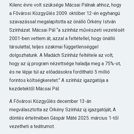
Kilenc évre volt szüksége Mácsai Pálnak ahhoz, hogy
a Fővárosi Közgyűlés 2009. október 12-én egyhangú
szavazással megalapította az önálló Örkény István
Színházat. Mácsai Pál “a színház művészeti vezetését
2001-ben vettem át, azzal a feltétellel, hogy önálló
társulattal, teljes szakmai függetlenséggel
dolgozhatunk. A Madách Színház feltétele az volt,
hogy az új program nézettsége haladja meg a 75%-ot,
és ne lépje túl az előadásokra fordítható 5 millió
forintos költségkeretet.” A színház igazgatója a
kezdetektől Mácsai Pál.
A Fővárosi Közgyűlés december 13-án
megválasztotta az Örkény Színház új igazgatóját, A
döntés értelmében Gáspár Máté 2025. március 1-től
vezetheti a teátrumot.