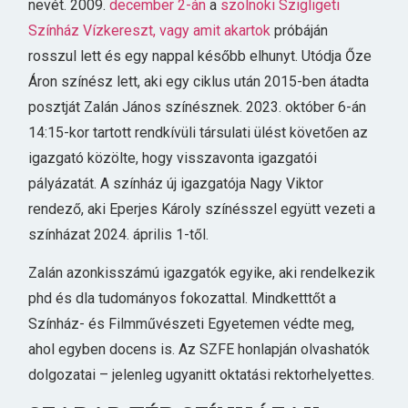
nevét. 2009.
december 2-án
a
szolnoki Szigligeti
Színház
Vízkereszt, vagy amit akartok
próbáján
rosszul lett és egy nappal később elhunyt. Utódja Őze
Áron színész lett, aki egy ciklus után 2015-ben átadta
posztját Zalán János színésznek. 2023. október 6-án
14:15-kor tartott rendkívüli társulati ülést követően az
igazgató közölte, hogy visszavonta igazgatói
pályázatát. A színház új igazgatója Nagy Viktor
rendező, aki Eperjes Károly színésszel együtt vezeti a
színházat 2024. április 1-től.
Zalán azonkisszámú igazgatók egyike, aki rendelkezik
phd és dla tudományos fokozattal. Mindketttőt a
Színház- és Filmművészeti Egyetemen védte meg,
ahol egyben docens is. Az SZFE honlapján olvashatók
dolgozatai – jelenleg ugyanitt oktatási rektorhelyettes.