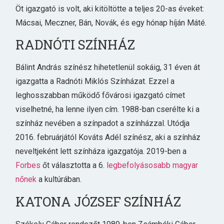
Öt igazgató is volt, aki kitöltötte a teljes 20-as éveket:
Mácsai, Meczner, Bán, Novák, és egy hónap híján Máté.
RADNÓTI SZÍNHÁZ
Bálint András színész hihetetlenül sokáig, 31 éven át
igazgatta a Radnóti Miklós Színházat. Ezzel a
leghosszabban működő fővárosi igazgató címet
viselhetné, ha lenne ilyen cím. 1988-ban cserélte ki a
színház nevében a színpadot a színházzal. Utódja
2016. februárjától Kováts Adél színész, aki a színház
neveltjeként lett színháza igazgatója. 2019-ben a
Forbes
őt választotta a 6.
legbefolyásosabb magyar
nőnek
a kultúrában.
KATONA JÓZSEF SZÍNHÁZ