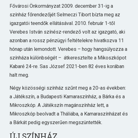
Fővárosi Önkormányzat 2009. december 31-ig a
színház főrendezőjét Selmeczi Tibort bízta meg az
igazgatói teendők ellátásával. 2010. február 1-től
Verebes István színész-rendező volt az igazgató, aki
azonban a rossz pénzügyi feltételekre hivatkozva 11
hónap után lemondott. Verebes – hogy hangsúlyozza a
színháza különbségét – átkeresztelte a Mikoszkópot
Kabaré 24-re. Sas József 2021-ben 82 éves korában
halt meg.
Négy közösségi színház szűnt meg a 20-as években:
a Játékszín, a Budapesti Kamaraszínház, a Bárka és a
Mikroszkóp. A Játékszín magánszínház lett, a
Mikroszkóp beolvadt a Tháliába, a Kamaraszínházat és
a Bárkát pedig egyszerűen megszüntették.
ÚJ SZÍNHÁZ