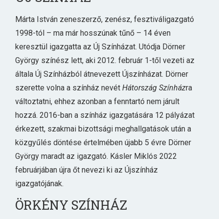
Márta István zeneszerző, zenész, fesztiváligazgató
1998-tól – ma már hosszúnak tűnő – 14 éven
keresztül igazgatta az Új Színházat. Utódja Dörner
György színész lett, aki 2012. február 1-től vezeti az
általa Új Színházból átnevezett Újszínházat. Dörner
szerette volna a színház nevét
Hátország Színház
ra
változtatni, ehhez azonban a fenntartó nem járult
hozzá. 2016-ban a színház igazgatására 12 pályázat
érkezett, szakmai bizottsági meghallgatások után a
közgyűlés döntése értelmében újabb 5 évre Dörner
György maradt az igazgató. Kásler Miklós 2022
februárjában újra őt nevezi ki az Újszínház
igazgatójának.
ÖRKÉNY SZÍNHÁZ