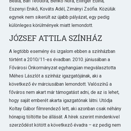
Beáta, Bán Teodóra, Benkő Nóra, Ellinger Edina,
Eszenyi Enikő, Kováts Adél, Zimányi Zsófia. Közülük
egynek nem sikerült az újabb pályázat, egy pedig
különleges körülmények miatt lemondott.
JÓZSEF ATTILA SZÍNHÁZ
A legtöbb esemény és izgalom ebben a színházban
történt a 2010/11-es évadban. 2010. júniusában a
Fővárosi Önkormányzat egyhangúan megválasztotta
Méhes Lászlót a színház igazgatójának, aki a
következő év márciusában lemondott. Valószínű a
főváros nem akart már támogatást adni, de az is lehet,
hogy saját emberét akarta igazgatónak látni. Utódja
Koltay Gábor filmrendező lett, aki azonban csak néhány
hónapig töltötte be állását. A hírek szerint mindenkivel
szerződést kötött a következő évadra – ez pedig nem