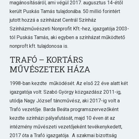
magánosításáról, ami végül 2017. augusztus 14-étől
került Puskás Tamás tulajdonába. 50 millió forintért
jutott hozzá a színházat Centrál Színház
Színházművészeti Nonprofit Kft.-hez, igazgatója 2003-
tól Puskás Tamás, aki egyben a színházat működtető
nonproft kft. tulajdonosa is.
TRAFÓ – KORTÁRS
MŰVÉSZETEK HÁZA
1998-ban kezdte működését. Az első 22 éve alatt két
igazgatója volt: Szabó György közgazdász 2011-ig,
utódja Nagy József táncművész, aki 2017-ig volt a
Trafó vezetője. Barda Beáta programszervezőként
kezdte színházi pályafutását, majd 10 éven át az
intézmény művészeti vezetőjeként tevékenykedett,
2017 óta a Trafó igazgatója. A szakmai bizottság