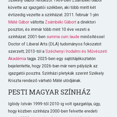
Székely Gábor rendezőt 1989-ben Zsámbéki Gábor
követte az igazgatói székben, aki több mintt két
évtizedig vezette a színházat. 2011. február 1-jén
Máté Gábor
váltotta
Zsámbéki Gábort
a direktori
poszton, és immár több mint 10 éve vezeti a
színházat. 2001-ben
summa cum laude
minősítéssel
Doctor of Liberal Arts (DLA) tudományos fokozatot
szerzett; 2013-tól a
Széchenyi Irodalmi és Művészeti
Akadémia
tagja. 2025-ben egy sajtótájékoztatón
bejelentette, hogy 2026-ban már nem pályázik az
igazgatói posztra. Színházi pletykák szerint Székely
Kriszta rendező várható Máté utódjának.
PESTI MAGYAR SZÍNHÁZ
Iglódy István 1999-től 2010-ig volt igazgatója, úgy,
hogy közben színháza 2000-ben felvette eredeti