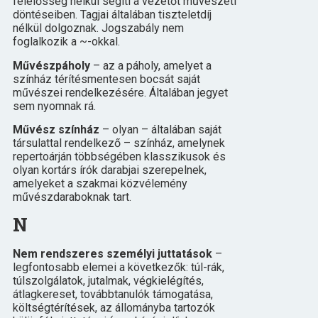
felelősség nélkül segíti a vezetőt művészeti
döntéseiben. Tagjai általában tiszteletdíj
nélkül dolgoznak. Jogszabály nem
foglalkozik a ~-okkal.
Művészpáholy
– az a páholy, amelyet a
színház térítésmentesen bocsát saját
művészei rendelkezésére. Általában jegyet
sem nyomnak rá.
Művész színház
– olyan – általában saját
társulattal rendelkező – színház, amelynek
repertoárján többségében klasszikusok és
olyan kortárs írók darabjai szerepelnek,
amelyeket a szakmai közvélemény
művészdaraboknak tart.
N
Nem rendszeres személyi juttatások
–
legfontosabb elemei a következők: túl-rák,
túlszolgálatok, jutalmak, végkielégítés,
átlagkereset, továbbtanulók támogatása,
költségtérítések, az állományba tartozók