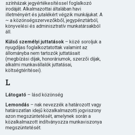
színházak jegyértékesítéssel foglalkozó
irodáját. Alkalmazottai általában havi
illetményért és jutalékért végzik munkájukat. A
~ a közönségszervezőkből, jegypénztárból,
könyvelési és adminisztratív munkatársakból
áll.
Külső személyi juttatások
– közé soroljuk a
nyugdíjas foglalkoztatottak valamint az
állományba nem tartozók juttatásait
(megbízási díjak, honoráriumok, szerzői díjak,
alkalmi munkavállalók juttatásai,
költségtérítései).
L
Látogató
– lásd
közönség
Lemondás
– nak nevezzék a határozott vagy
határozatlan idejű közalkalmazotti jogviszony
azon megszüntetését, amelynek során a
közalkalmazott indítványozza munkaviszonya
megszüntetését.