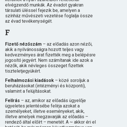
elvégzendő munkák. Az évadot gyakran
társulati üléssel fejezik be, amelyen a
színház művészeti vezetése foglalja össze
az évad tevékenységét.
F
Fizető nézőszám
– az előadás azon nézői,
akik a nyilvánosságra hozott teljes vagy
kedvezményes árat fizették meg a belépésre
jogosító jegyért. Nem számítanak ide azok a
nézők, akik névleges összeget fizettek
tiszteletjegyükért.
Felhalmozási kiadások
– közé soroljuk a
beruházásokat (intézményi és központi),
valamint a felújításokat.
Felírás
– az, amikor az előadás ügyelője
ügyeletes jelentésébe felírja azokat a
személyeket, illetve eseményeket, akik,
illetve amelyek megzavarják az előadás –
rendező által előírt – menetét. A ~ akkor éri el