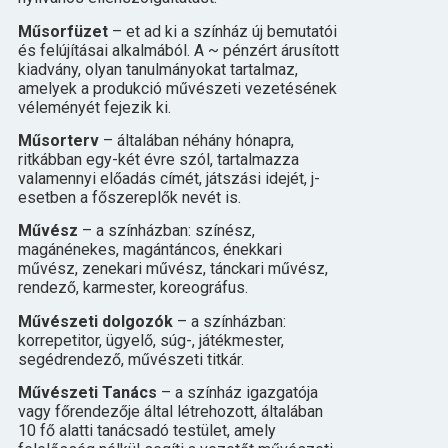
Műsorfüzet
– et ad ki a színház új bemutatói
és felújításai alkalmából. A ~ pénzért árusított
kiadvány, olyan tanulmányokat tartalmaz,
amelyek a produkció művészeti vezetésének
véleményét fejezik ki.
Műsorterv
– általában néhány hónapra,
ritkábban egy-két évre szól, tartalmazza
valamennyi előadás címét, játszási idejét, j-
esetben a főszereplők nevét is.
Művész
– a színházban: színész,
magánénekes, magántáncos, énekkari
művész, zenekari művész, tánckari művész,
rendező, karmester, koreográfus.
Művészeti dolgozók
– a színházban:
korrepetitor, ügyelő, súg-, játékmester,
segédrendező, művészeti titkár.
Művészeti Tanács
– a színház igazgatója
vagy főrendezője által létrehozott, általában
10 fő alatti tanácsadó testület, amely