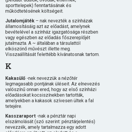
sporttelepek) fenntartásának és
működtetésének költségeit.
Jutalomjáték
– nak nevezték a színházak
államosításáig azt az előadást, amelynek
bevételével a színház igazgatósága részben
vagy egészben az előadás főszereplőjét
jutalmazta. A ~ általában a társulattól
elköszönő művészt illette meg.
Visszaállítását felettébb kívánatosnak tartom.
K
Kakasülő
-nek nevezzük a nézőtér
legmagasabb pontjának üléseit. Az elnevezés
valószínű onnan ered, hogy az első színházi
előadásokat kocsiszínekben tartották,
amelyekben a kakasok szívesen ültek a fal
tetejére.
Kasszaraport
-nak a pénztár napi
elszámolását (szó szerint: pénztárjelentés)
nevezzék, amely tartalmazza egy adott