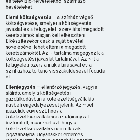
és televízió-felvételekből származó
bevételeket.
Elemi költségvetés
– a színház végső
költségvetése, amelyet a költségvetési
javaslat és a felügyeleti szerv által megadott
keretszámok alapján kell elkészíteni.
Elkészítésekor csak a saját bevétel
növelésével lehet eltérni a megadott
keretszámoktól. Az ~ tartalma megegyezik a
költségvetési javaslat tartalmával. Az ~-t a
felügyeleti szerv annak aláírásával és a
színházhoz történő visszaküldésével fogadja
el.
Ellenjegyzés
– ellenőrző jegyzés, vagyis
aláírás, amely a költségvetési
gazdálkodásban a kötelezettségvállalás
írásbeli engedélyezését jelenti. Az ~sel
igazoljuk egyrészt, hogy a
kötelezettségvállalásra az előirányzat
biztosított, másrészt azt, hogy a
kötelezettségvállalás nem ütközik
jogszabályba. Ugyanakkor érdemes