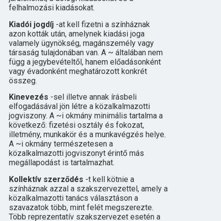
felhalmozási kiadásokat.
Kiadói jogdíj
-at kell fizetni a színháznak
azon kották után, amelynek kiadási joga
valamely ügynökség, magánszemély vagy
társaság tulajdonában van. A ~ általában nem
függ a jegybevételtől, hanem előadásonként
vagy évadonként meghatározott konkrét
összeg.
Kinevezés
-sel illetve annak írásbeli
elfogadásával jön létre a közalkalmazotti
jogviszony. A ~i okmány minimális tartalma a
következő: fizetési osztály és fokozat,
illetmény, munkakör és a munkavégzés helye.
A ~i okmány természetesen a
közalkalmazotti jogviszonyt érintő más
megállapodást is tartalmazhat.
Kollektív szerződés
-t kell kötnie a
színháznak azzal a szakszervezettel, amely a
közalkalmazotti tanács választáson a
szavazatok több, mint felét megszerezte.
Több reprezentatív szakszervezet esetén a