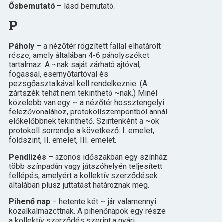
Ősbemutató
– lásd bemutató.
P
Páholy
– a nézőtér rögzített fallal elhatárolt
része, amely általában 4-6 páholyszéket
tartalmaz. A ~nak saját zárható ajtóval,
fogassal, esernyőtartóval és
pezsgőasztalkával kell rendelkeznie. (A
zártszék tehát nem tekinthető ~nak.) Minél
közelebb van egy ~ a nézőtér hossztengelyi
felezővonalához, protokollszempontból annál
előkelőbbnek tekinthető. Szintenként a ~ok
protokoll sorrendje a következő: I. emelet,
földszint, II. emelet, III. emelet.
Pendlizés
– azonos időszakban egy színház
több színpadán vagy játszóhelyén teljesített
fellépés, amelyért a kollektív szerződések
általában plusz juttatást határoznak meg.
Pihenő nap
– hetente két ~ jár valamennyi
közalkalmazottnak. A pihenőnapok egy része
a kollektív szerződés szerint a nyári