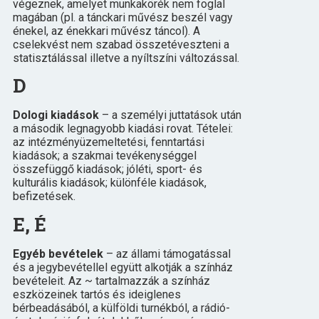
végeznek, amelyet munkakörék nem foglal
magában (pl. a tánckari művész beszél vagy
énekel, az énekkari művész táncol). A
cselekvést nem szabad összetéveszteni a
statisztálással illetve a nyíltszíni változással.
D
Dologi kiadások
– a személyi juttatások után
a második legnagyobb kiadási rovat. Tételei:
az intézményüzemeltetési, fenntartási
kiadások; a szakmai tevékenységgel
összefüggő kiadások; jóléti, sport- és
kulturális kiadások; különféle kiadások,
befizetések.
E, É
Egyéb bevételek
– az állami támogatással
és a jegybevétellel együtt alkotják a színház
bevételeit. Az ~ tartalmazzák a színház
eszközeinek tartós és ideiglenes
bérbeadásából, a külföldi turnékból, a rádió-