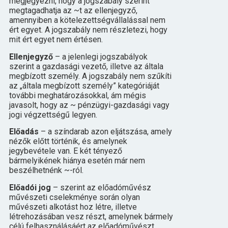
megjegyezni, hogy a jogszabály szerint
megtagadhatja az ~t az ellenjegyző,
amennyiben a kötelezettségvállalással nem
ért egyet. A jogszabály nem részletezi, hogy
mit ért egyet nem értésen.
Ellenjegyző
– a jelenlegi jogszabályok
szerint a gazdasági vezető, illetve az általa
megbízott személy. A jogszabály nem szűkíti
az „általa megbízott személy” kategóriáját
további meghatározásokkal, ám mégis
javasolt, hogy az ~ pénzügyi-gazdasági vagy
jogi végzettségű legyen.
Előadás
– a színdarab azon eljátszása, amely
nézők előtt történik, és amelynek
jegybevétele van. E két tényező
bármelyikének hiánya esetén már nem
beszélhetnénk ~-ról.
Előadói jog
– szerint az előadóművész
művészeti cselekménye során olyan
művészeti alkotást hoz létre, illetve
létrehozásában vesz részt, amelynek bármely
célú felhasználásáért az előadóművészt