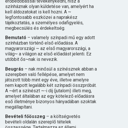
erőbedobással tevékenykedni, hisz a
színháznak olyan küldetése van, amelyért ha
kell áldozatokat is kell hozni. A ~
legfontosabb eszközei a naprakész
tájékoztatás, a személyes odafigyelés,
megbecsülés és érdekeltség.
Bemutató
– valamely színpadi mű egy adott
színházban történő első előadása. A
magyarországi ~ az első magyarországi, a
világ~ a világon az első előadást jelenti. Ez
utóbbit ős~nak is nevezik.
Beugrás
– nak minősül a színésznek abban a
szerepben való fellépése, amelyet nem
játszott több mint egy éve, illetve amelyre
nem kapott legalább két színpadi összpróbát.
A ~ért a színészt ~-i díj (jutalom) illeti meg,
amelyet általában az egy kötelező előadásra
eső illetménye bizonyos hányadában szoktak
megállapítani.
Bevételi főösszeg
– a költségvetés
bevételi oldalán szereplő tételek
összessége. Tartalmazza az állami