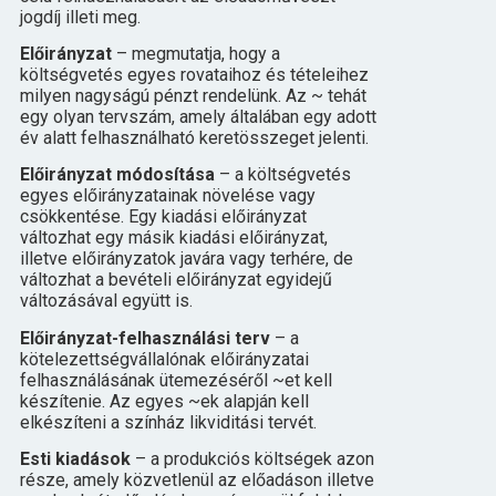
jogdíj illeti meg.
Előirányzat
– megmutatja, hogy a
költségvetés egyes rovataihoz és tételeihez
milyen nagyságú pénzt rendelünk. Az ~ tehát
egy olyan tervszám, amely általában egy adott
év alatt felhasználható keretösszeget jelenti.
Előirányzat módosítása
– a költségvetés
egyes előirányzatainak növelése vagy
csökkentése. Egy kiadási előirányzat
változhat egy másik kiadási előirányzat,
illetve előirányzatok javára vagy terhére, de
változhat a bevételi előirányzat egyidejű
változásával együtt is.
Előirányzat-felhasználási terv
– a
kötelezettségvállalónak előirányzatai
felhasználásának ütemezéséről ~et kell
készítenie. Az egyes ~ek alapján kell
elkészíteni a színház likviditási tervét.
Esti kiadások
– a produkciós költségek azon
része, amely közvetlenül az előadáson illetve