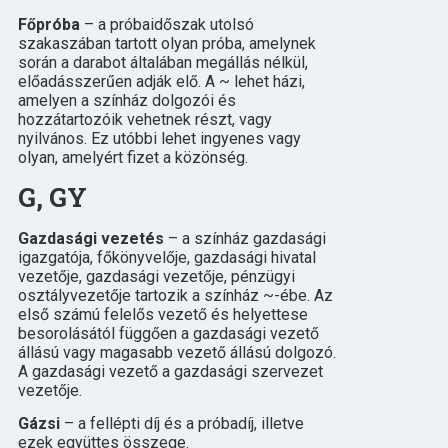
Főpróba
– a próbaidőszak utolsó
szakaszában tartott olyan próba, amelynek
során a darabot általában megállás nélkül,
előadásszerűen adják elő. A ~ lehet házi,
amelyen a színház dolgozói és
hozzátartozóik vehetnek részt, vagy
nyilvános. Ez utóbbi lehet ingyenes vagy
olyan, amelyért fizet a közönség.
G, GY
Gazdasági vezetés
– a színház gazdasági
igazgatója, főkönyvelője, gazdasági hivatal
vezetője, gazdasági vezetője, pénzügyi
osztályvezetője tartozik a színház ~-ébe. Az
első számú felelős vezető és helyettese
besorolásától függően a gazdasági vezető
állású vagy magasabb vezető állású dolgozó.
A gazdasági vezető a gazdasági szervezet
vezetője.
Gázsi
– a fellépti díj és a próbadíj, illetve
ezek együttes összege.