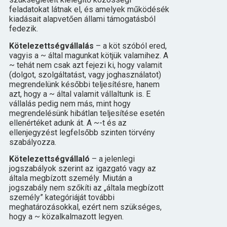
feladatokat látnak el, és amelyek működésék
kiadásait alapvetően állami támogatásból
fedezik.
Kötelezettségvállalás
– a köt szóból ered,
vagyis a ~ által magunkat kötjük valamihez. A
~ tehát nem csak azt fejezi ki, hogy valamit
(dolgot, szolgáltatást, vagy joghasználatot)
megrendelünk későbbi teljesítésre, hanem
azt, hogy a ~ által valamit vállaltunk is. E
vállalás pedig nem más, mint hogy
megrendelésünk hibátlan teljesítése esetén
ellenértéket adunk át. A ~-t és az
ellenjegyzést legfelsőbb szinten törvény
szabályozza.
Kötelezettségvállaló
– a jelenlegi
jogszabályok szerint az igazgató vagy az
általa megbízott személy. Miután a
jogszabály nem szőkíti az „általa megbízott
személy” kategóriáját további
meghatározásokkal, ezért nem szükséges,
hogy a ~ közalkalmazott legyen.