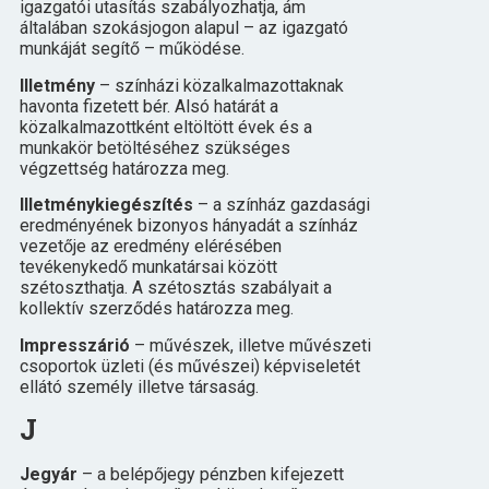
igazgatói utasítás szabályozhatja, ám
általában szokásjogon alapul – az igazgató
munkáját segítő – működése.
Illetmény
– színházi közalkalmazottaknak
havonta fizetett bér. Alsó határát a
közalkalmazottként eltöltött évek és a
munkakör betöltéséhez szükséges
végzettség határozza meg.
Illetménykiegészítés
– a színház gazdasági
eredményének bizonyos hányadát a színház
vezetője az eredmény elérésében
tevékenykedő munkatársai között
szétoszthatja. A szétosztás szabályait a
kollektív szerződés határozza meg.
Impresszárió
– művészek, illetve művészeti
csoportok üzleti (és művészei) képviseletét
ellátó személy illetve társaság.
J
Jegyár
– a belépőjegy pénzben kifejezett