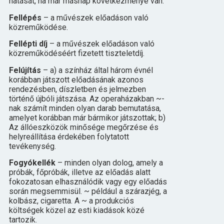
hatását, ha már másnap következménye van.
Fellépés
– a művészek előadáson való
közreműködése.
Fellépti díj
– a művészek előadáson való
közreműködéséért fizetett tiszteletdíj.
Felújítás
– a) a színház által három évnél
korábban játszott előadásának azonos
rendezésben, díszletben és jelmezben
történő újbóli játszása. Az operaházakban ~-
nak számít minden olyan darab bemutatása,
amelyet korábban már bármikor játszottak; b)
Az állóeszközök minősége megőrzése és
helyreállítása érdekében folytatott
tevékenység.
Fogyókellék
– minden olyan dolog, amely a
próbák, főpróbák, illetve az előadás alatt
fokozatosan elhasználódik vagy egy előadás
során megsemmisül. ~ például a szárazjég, a
kolbász, cigaretta. A ~ a produkciós
költségek közel az esti kiadások közé
tartozik.