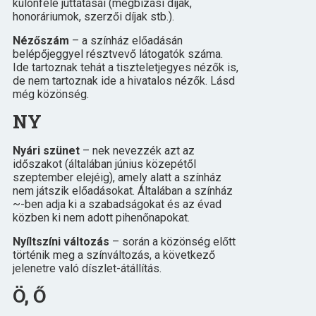
különféle juttatásai (megbízási díjak,
honoráriumok, szerzői díjak stb.).
Nézőszám
– a színház előadásán
belépőjeggyel résztvevő látogatók száma.
Ide tartoznak tehát a tiszteletjegyes nézők is,
de nem tartoznak ide a hivatalos nézők. Lásd
még közönség.
NY
Nyári szünet
– nek nevezzék azt az
időszakot (általában június közepétől
szeptember elejéig), amely alatt a színház
nem játszik előadásokat. Általában a színház
~-ben adja ki a szabadságokat és az évad
közben ki nem adott pihenőnapokat.
Nyíltszíni változás
– során a közönség előtt
történik meg a színváltozás, a következő
jelenetre való díszlet-átállítás.
Ö, Ő