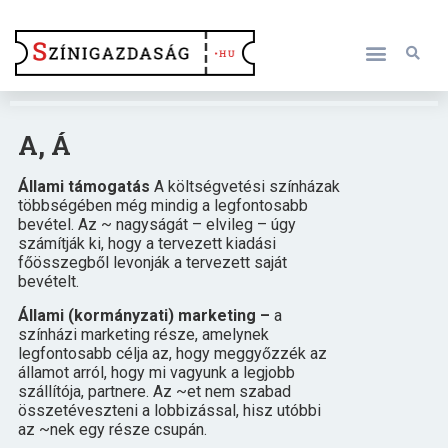
A, Á
Állami támogatás
A költségvetési színházak
többségében még mindig a legfontosabb
bevétel. Az ~ nagyságát – elvileg – úgy
számítják ki, hogy a tervezett kiadási
főösszegből levonják a tervezett saját
bevételt.
Állami (kormányzati) marketing –
a
színházi marketing része, amelynek
legfontosabb célja az, hogy meggyőzzék az
államot arról, hogy mi vagyunk a legjobb
szállítója, partnere. Az ~et nem szabad
összetéveszteni a lobbizással, hisz utóbbi
az ~nek egy része csupán.