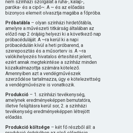
nem színházi szolgálat a ruha-, kalap-,
paróka- és a cipő~. A ~ és az előadás
bizonyos elemeit olvasztja magába a főpróba.
Próbatábla
– olyan színházi hirdetőtábla,
amelyre a művészeti titkárság általában az
előző nap 2 órájáig helyezi ki a következő nap
próbacéduláját. A ~ra kerül ki a napi
próbacédulán kívül a heti próbarend, a
szereposztás és a műsorterv is. A ~ra
valókihelyezés hivatalos értesítést jelent,
ezért annak megtekintése a színház minden
közalkalmazottja számára kötelező.
Amennyiben azt a vendégművészek
szerződése tartalmazza, úgy e kötelezettség
a vendégművészre is vonatkozik.
Produkció
– 1. színházi tevékenység,
amelynek eredményeképpen bemutatóra,
illetve felújításra kerül sor, 2. a színházi
tevékenység eredményeképpen létrejött
előadás.
Produkció költsége
– két fő részből áll: a
produkció érdekében az első előadásig