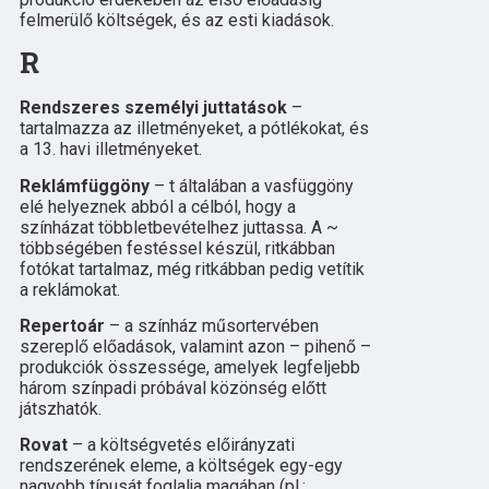
felmerülő költségek, és az esti kiadások.
R
Rendszeres személyi juttatások
–
tartalmazza az illetményeket, a pótlékokat, és
a 13. havi illetményeket.
Reklámfüggöny
– t általában a vasfüggöny
elé helyeznek abból a célból, hogy a
színházat többletbevételhez juttassa. A ~
többségében festéssel készül, ritkábban
fotókat tartalmaz, még ritkábban pedig vetítik
a reklámokat.
Repertoár
– a színház műsortervében
szereplő előadások, valamint azon – pihenő –
produkciók összessége, amelyek legfeljebb
három színpadi próbával közönség előtt
játszhatók.
Rovat
– a költségvetés előirányzati
rendszerének eleme, a költségek egy-egy
nagyobb típusát foglalja magában (pl.: