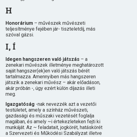
H
Honorárium
– művészek művészeti
teljesítménye fejében jár- tiszteletdíj, más
szóval gázsi.
I, Í
Idegen hangszeren való játszás
– a
zenekari művészek illetménye meghatározott
saját hangszer(ek)en való játszás bérét
tartalmazza. Amennyiben más hangszeren
játszik a zenekari művész – akár előadáson,
akár próbán -, úgy ezért külön díjazás illeti
meg.
Igazgatóság
-nak nevezzék azt a vezetői
testületet, amely a színház művészeti,
gazdasági és műszaki vezetését foglalja
magában, és amely ~i értekezleteken fejti ki
munkáját. Az ~ feladatait, jogkörét, hatáskörét
a Szervezeti és Működési Szabályzat illetve