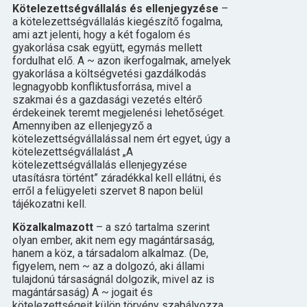
Kötelezettségvállalás és ellenjegyzése
–
a kötelezettségvállalás kiegészítő fogalma,
ami azt jelenti, hogy a két fogalom és
gyakorlása csak együtt, egymás mellett
fordulhat elő. A ~ azon ikerfogalmak, amelyek
gyakorlása a költségvetési gazdálkodás
legnagyobb konfliktusforrása, mivel a
szakmai és a gazdasági vezetés eltérő
érdekeinek teremt megjelenési lehetőséget.
Amennyiben az ellenjegyző a
kötelezettségvállalással nem ért egyet, úgy a
kötelezettségvállalást „A
kötelezettségvállalás ellenjegyzése
utasításra történt” záradékkal kell ellátni, és
erről a felügyeleti szervet 8 napon belül
tájékozatni kell.
Közalkalmazott
– a szó tartalma szerint
olyan ember, akit nem egy magántársaság,
hanem a köz, a társadalom alkalmaz. (De,
figyelem, nem ~ az a dolgozó, aki állami
tulajdonú társaságnál dolgozik, mivel az is
magántársaság) A ~ jogait és
kötelezettségeit külön törvény szabályozza,