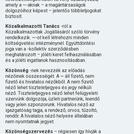
amely a ~-aknak – a magántársaságok
dolgozóihoz képest – jelentős többletjogokat
biztosít.
Közalkalmazotti Tanács
-ról a
Közalkalmazottak Jogállásáról szóló törvény
rendelkezik. ~-ot kell létrehozni minden
költségvetési intézménynél. Együttdöntési
joga van a -kollektív szerződésben
meghatározott – jóléti keret felhasználásában
és a jóléti ingatlanok hasznosításában.
Közönség
-nek nevezzék az előadás
nézőinek összességét. A ~ áll fizető, nem
fizető és hivatalos nézőkből. A nem fizető
néző lehet tiszteletjegyes és jegy nélküli
néző. Tiszteletjegyes néző lehet felügyeleti
szervünk dolgozója, üzleti partnerünk, leendő
vagy jelen szponzorunk. Hivatalos néző az
igazgatóság tagja, a rendező, orvos, tűzoltó,
rendőr. A hivatalos néző helyeire általában
nem nyomtatnak jegyet.
Közönségszervezés
– régiesen így hívják a