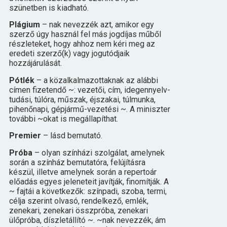
szünetben is kiadható.
Plágium
– nak nevezzék azt, amikor egy
szerző úgy használ fel más jogdíjas műből
részleteket, hogy ahhoz nem kéri meg az
eredeti szerző(k) vagy jogutódjaik
hozzájárulását.
Pótlék
– a közalkalmazottaknak az alábbi
címen fizetendő ~: vezetői, cím, idegennyelv-
tudási, túlóra, műszak, éjszakai, túlmunka,
pihenőnapi, gépjármű-vezetési ~. A miniszter
további ~okat is megállapíthat.
Premier
– lásd bemutató.
Próba
– olyan színházi szolgálat, amelynek
során a színház bemutatóra, felújításra
készül, illetve amelynek során a repertoár
előadás egyes jeleneteit javítják, finomítják. A
~ fajtái a következők: színpadi, szoba, termi,
célja szerint olvasó, rendelkező, emlék,
zenekari, zenekari összpróba, zenekari
ülőpróba, díszletállító ~. ~nak nevezzék, ám