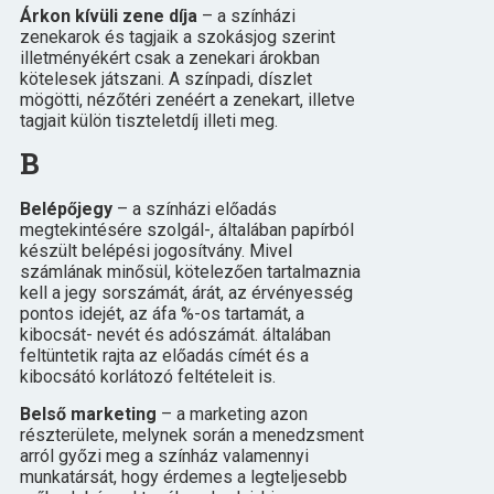
Árkon kívüli zene díja
– a színházi
zenekarok és tagjaik a szokásjog szerint
illetményékért csak a zenekari árokban
kötelesek játszani. A színpadi, díszlet
mögötti, nézőtéri zenéért a zenekart, illetve
tagjait külön tiszteletdíj illeti meg.
B
Belépőjegy
– a színházi előadás
megtekintésére szolgál-, általában papírból
készült belépési jogosítvány. Mivel
számlának minősül, kötelezően tartalmaznia
kell a jegy sorszámát, árát, az érvényesség
pontos idejét, az áfa %-os tartamát, a
kibocsát- nevét és adószámát. általában
feltüntetik rajta az előadás címét és a
kibocsátó korlátozó feltételeit is.
Belső marketing
– a marketing azon
részterülete, melynek során a menedzsment
arról győzi meg a színház valamennyi
munkatársát, hogy érdemes a legteljesebb