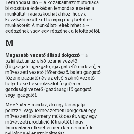
Lemondási idő
– A közalkalmazott utódlása
biztosítása érdekében lemondás esetén a
munkáltat- ragaszkodhat ahhoz, hogy a
közalkalmazott két hónapig még betöltse
munkakörét. A munkáltat- eltekinthet a ~
egészének vagy egy részének a letöltésétől.
M
Magasabb vezető állású dolgozó
– a
színházban az első számú vezető
(főigazgató, igazgató, igazgató-főrendező), a
művészeti vezető (főrendező, balettigazgató,
főzeneigazgató) és az első számú vezető
helyettese besorolásától függően a
gazdasági vezető (gazdasági főigazgató
vagy igazgató).
Mecénás
– mindaz, aki úgy támogatja
pénzzel vagy természetbeni dolgokkal egy
művészeti intézmény működését, vagy egy
művészeti produkció létrejöttét, hogy
támogatása ellenében nem kér semmiféle
nyilvános ellenszolgáltatást.