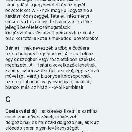
támogatást, a jegybevételt és az egyéb
bevételeket. A ~- nek meg kell egyeznie a
kiadási főösszeggel. Tételei: intézményi
működési bevételek; felhalmozás és tőke
jellegű bevételek; támogatások,
kiegészítések és átvett pénzeszközök. Az
első két tétel alkotja a működési bevételeket.
Bérlet
– nek nevezzék a több előadásra
szóló belépési jogosítványt. A ~ árát előre
egy összegben vagy részletekben szokták
megfizetni. A ~ fajtái a következők lehetnek:
azonos napra szólak (pl. pénteki), egy szerző
művei (pl. Verdi), bizonyos korcsoportnak
szóló (pl. ifjúsági vagy nyugdíjas), családi,
bianco, más színház ~-ével kombinált.
C
Cselekvési díj
– at köteles fizetni a színház
mindazon művészének, művészeti
dolgozóinak és műszaki dolgozóinak, akik az
előadás során olyan tevékenységet