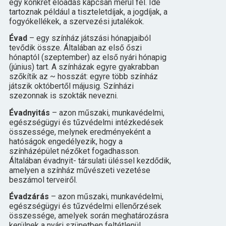
egy konkrét előadás kapcsán merül fel. Ide
tartoznak például a tiszteletdíjak, a jogdíjak, a
fogyókellékek, a szervezési jutalékok.
Évad
– egy színház játszási hónapjaiból
tevődik össze. Általában az első őszi
hónaptól (szeptember) az első nyári hónapig
(június) tart. A színházak egyre gyakrabban
szőkítik az ~ hosszát: egyre több színház
játszik októbertől májusig. Színházi
szezonnak is szokták nevezni.
Évadnyitás
– azon műszaki, munkavédelmi,
egészségügyi és tűzvédelmi intézkedések
összessége, melynek eredményeként a
hatóságok engedélyezik, hogy a
színházépület nézőket fogadhasson.
Általában évadnyit- társulati üléssel kezdődik,
amelyen a színház művészeti vezetése
beszámol terveiről.
Évadzárás
– azon műszaki, munkavédelmi,
egészségügyi és tűzvédelmi ellenőrzések
összessége, amelyek során meghatározásra
kerülnek a nyári szünetben feltétlenül