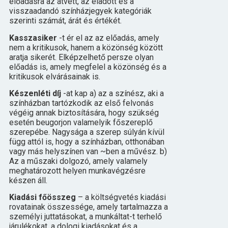
előadásra az átvett, az eladott és a
visszaadandó színházjegyek kategóriák
szerinti számát, árát és értékét.
Kasszasiker
-t ér el az az előadás, amely
nem a kritikusok, hanem a közönség között
aratja sikerét. Elképzelhető persze olyan
előadás is, amely megfelel a közönség és a
kritikusok elvárásainak is.
Készenléti díj
-at kap a) az a színész, aki a
színházban tartózkodik az első felvonás
végéig annak biztosítására, hogy szükség
esetén beugorjon valamelyik főszereplő
szerepébe. Nagysága a szerep súlyán kívül
függ attól is, hogy a színházban, otthonában
vagy más helyszínen van ~ben a művész. b)
Az a műszaki dolgozó, amely valamely
meghatározott helyen munkavégzésre
készen áll.
Kiadási főösszeg
– a költségvetés kiadási
rovatainak összessége, amely tartalmazza a
személyi juttatásokat, a munkáltat-t terhelő
járulékokat, a dologi kiadásokat és a