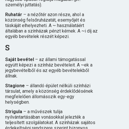
személyi juttatás).
Ruhatár
– a nézőtér azon része, ahol a
közönség felsőruházatát, esernyőjét és
táskáját elhelyezheti. A ~ használatáért
általában a színházak pénzt kérnek. A ~i díj az
egyéb bevételek részét képezi.
S
Saját bevétel
– az állami támogatással
együtt képezi a színház bevételeit. A ~ek a
jegybevételből és az egyéb bevételekből
állnak.
Stagione
– állandó épület nélküli színházi
társulat, amely a közönség érdeklődésének
megfelelően állomásozik egy-egy
helységben.
Strigula
– a művészek tulija
nyilvántartásában vonásokkal jelezték a
teljesített szolgálatokat. A színházak sajátos
érdekeltségi rendszere szerint bizonyos