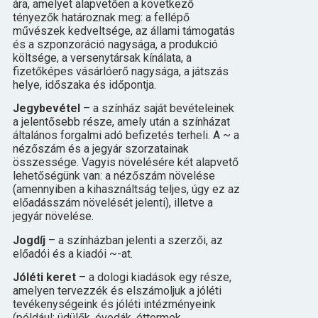
ára, amelyet alapvetően a következő
tényezők határoznak meg: a fellépő
művészek kedveltsége, az állami támogatás
és a szponzoráció nagysága, a produkció
költsége, a versenytársak kínálata, a
fizetőképes vásárlóerő nagysága, a játszás
helye, időszaka és időpontja.
Jegybevétel
– a színház saját bevételeinek
a jelentősebb része, amely után a színházat
általános forgalmi adó befizetés terheli. A ~ a
nézőszám és a jegyár szorzatainak
összessége. Vagyis növelésére két alapvető
lehetőségünk van: a nézőszám növelése
(amennyiben a kihasználtság teljes, úgy ez az
előadásszám növelését jelenti), illetve a
jegyár növelése.
Jogdíj
– a színházban jelenti a szerzői, az
előadói és a kiadói ~-at.
Jóléti keret
– a dologi kiadások egy része,
amelyen tervezzék és elszámoljuk a jóléti
tevékenységeink és jóléti intézményeink
(például: üdülők, óvodák, éttermek,