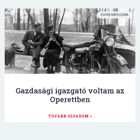
EGYÉB KATEGÓRIA
Gazdasági igazgató voltam az
Operettben
TOVÁBB OLVASOM »
DR. VENCZEL SÁNDOR
2025.09.29.