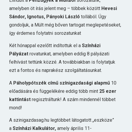
Elindult a
Pénzügyek a Múltból
sorozatunk,
amelyben öt írás jelent meg – többek között
Hevesi
Sándor, Ignotus, Pányoki László
tollából. Úgy
gondoljuk, a Múlt még bőven tartogat meglepetéseket,
így érdemes folytatni sorozatunkat
Két hónappal ezelőtt indítottuk el a
Színházi
Pályázat
rovatunkat, amelyben eddig 8 pályázati
felhívást tettünk közzé. A továbbiakban is folytatjuk
ezt a fontos és naprakész szolgáltatásunkat.
A
Páholypótszék című színigazdasági alapmű
10
előadására és függelékére eddig több mint
25 ezer
kattintást
regisztráltunk! A szám mindennél többet
mond!
A szinigazdasag.hu legtöbbet látogatott „eszköze”
a
Színházi Kalkulátor,
amely április 11-