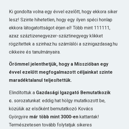
Ki gondolta volna egy évvel ezelõtt, hogy ekkora siker
lesz! Szinte hihetetlen, hogy egy ilyen spéci honlap
ekkora látogatottságot érjen el! Több mint 111111,
azaz száztizenegyezer-száztinegyegy klikket
rögzítettek a szinhaz.hu számlálói a szinigazdasag.hu
cikkeire és tanulmányaira.
Örömmel jelenthetjük, hogy a Misszióban egy
évvel ezelőtt megfogalmazott céljainkat szinte
maradéktalanul teljesítettük.
Elindítottuk a
Gazdasági Igazgató Bemutatkozik
c.
sorozatunkat: eddig hat hölgy mutatkozott be,
közülük az elsőként bemutatkozó Kovács
Györgyire
már több mint 3000-en
kattantak!
Természetesen tovább folytatjuk sikeres