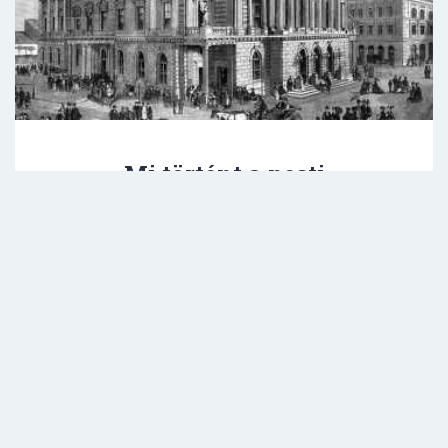
Mi történt a pesti
színházakban?
TOVÁBB OLVASOM »
DR. VENCZEL SÁNDOR
2026.02.16.
EGYÉB KATEGÓRIA