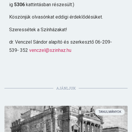
ig
5306
kattintásban részesült:)
Köszönjük olvasónkat eddigi érdeklődésüket.
Szeressétek a Színházakat!
dr. Venczel Sándor alapító és szerkesztő 06-209-
539- 352
venczel@szinhaz.hu
AJÁNLJUK
TANULMÁNYOK