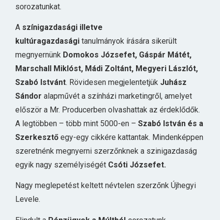
sorozatunkat.
A
színigazdasági illetve
kultúragazdasági
tanulmányok írására sikerült
megnyernünk
Domokos Józsefet, Gáspár Mátét,
Marschall Miklóst, Mádi Zoltánt, Megyeri Lászlót,
Szabó Istvánt
. Rövidesen megjelentetjük
Juhász
Sándor
alapművét a színházi marketingről, amelyet
először a Mr. Producerben olvashattak az érdeklődők.
A legtöbben – több mint 5000-en –
Szabó István és a
Szerkesztő
egy-egy cikkére kattantak. Mindenképpen
szeretnénk megnyerni szerzőnknek a szinigazdaság
egyik nagy személyiségét
Csóti Józsefet.
Nagy meglepetést keltett névtelen szerzőnk Újhegyi
Levele.