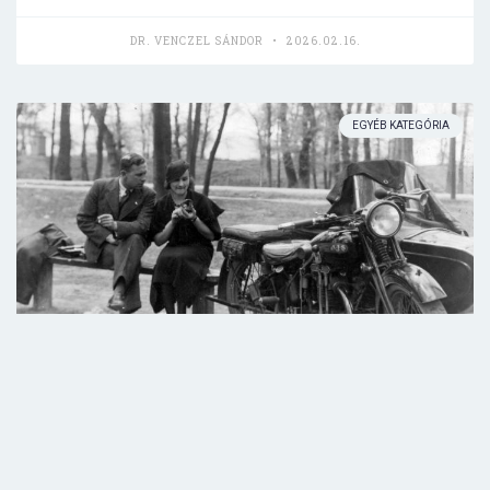
DR. VENCZEL SÁNDOR
2026.02.16.
EGYÉB KATEGÓRIA
Gazdasági igazgató voltam az
Operettben
TOVÁBB OLVASOM »