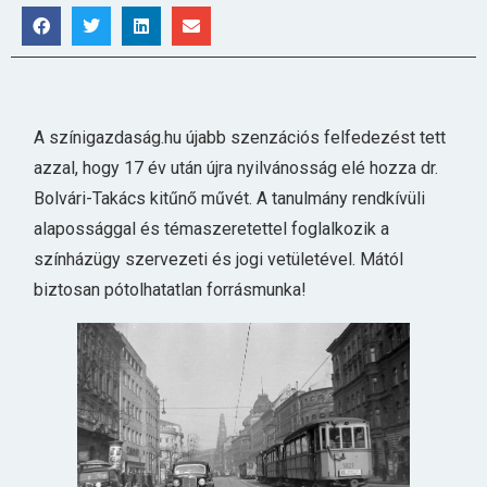
A színigazdaság.hu újabb szenzációs felfedezést tett
azzal, hogy 17 év után újra nyilvánosság elé hozza dr.
Bolvári-Takács kitűnő művét. A tanulmány rendkívüli
alapossággal és témaszeretettel foglalkozik a
színházügy szervezeti és jogi vetületével. Mától
biztosan pótolhatatlan forrásmunka!