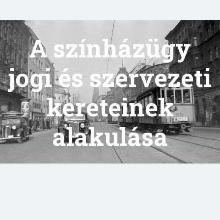
A színházügy
jogi és szervezeti
kereteinek
alakulása