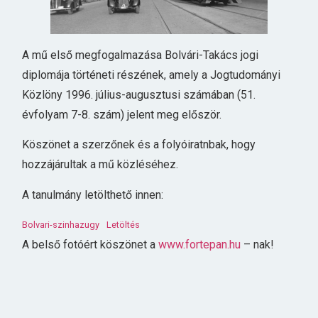
A mű első megfogalmazása Bolvári-Takács jogi
diplomája történeti részének, amely a Jogtudományi
Közlöny 1996. július-augusztusi számában (51.
évfolyam 7-8. szám) jelent meg először.
Köszönet a szerzőnek és a folyóiratnbak, hogy
hozzájárultak a mű közléséhez.
A tanulmány letölthető innen:
Bolvari-szinhazugy
Letöltés
A belső fotóért köszönet a
www.fortepan.hu
– nak!