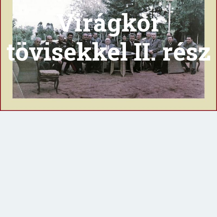
Virágkor
tövisekkel II. rész