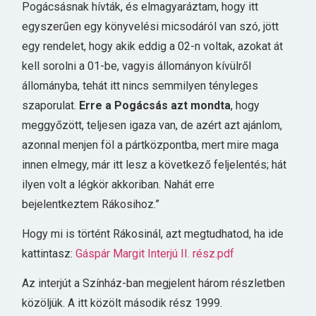
Pogácsásnak hívták, és elmagyaráztam, hogy itt
egyszerűen egy könyvelési micsodáról van szó, jött
egy rendelet, hogy akik eddig a 02-n voltak, azokat át
kell sorolni a 01-be, vagyis állományon kívülről
állományba, tehát itt nincs semmilyen tényleges
szaporulat.
Erre a Pogácsás azt mondta
, hogy
meggyőzött, teljesen igaza van, de azért azt ajánlom,
azonnal menjen föl a pártközpontba, mert mire maga
innen elmegy, már itt lesz a következő feljelentés; hát
ilyen volt a légkör akkoriban. Nahát erre
bejelentkeztem Rákosihoz.”
Hogy mi is történt Rákosinál, azt megtudhatod, ha ide
kattintasz:
Gáspár Margit Interjú II. rész.pdf
Az interjút a Színház-ban megjelent három részletben
közöljük. A itt közölt második rész 1999.