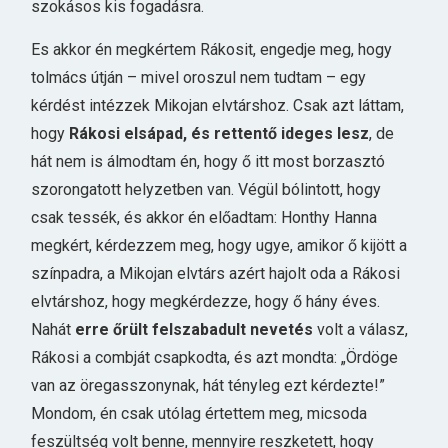
szokásos kis fogadásra.
Es akkor én megkértem Rákosit, engedje meg, hogy
tolmács útján – mivel oroszul nem tudtam – egy
kérdést intézzek Mikojan elvtárshoz. Csak azt láttam,
hogy
Rákosi elsápad, és rettentő ideges lesz
, de
hát nem is álmodtam én, hogy ő itt most borzasztó
szorongatott helyzetben van. Végül bólintott, hogy
csak tessék, és akkor én előadtam: Honthy Hanna
megkért, kérdezzem meg, hogy ugye, amikor ő kijött a
színpadra, a Mikojan elvtárs azért hajolt oda a Rákosi
elvtárshoz, hogy megkérdezze, hogy ő hány éves.
Nahát
erre őrült felszabadult nevetés
volt a válasz,
Rákosi a combját csapkodta, és azt mondta: „Ördöge
van az öregasszonynak, hát tényleg ezt kérdezte!”
Mondom, én csak utólag értettem meg, micsoda
feszültség volt benne, mennyire reszketett, hogy