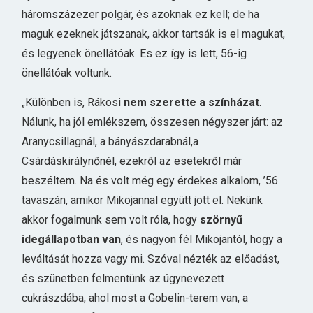
háromszázezer polgár, és azoknak ez kell; de ha
maguk ezeknek játszanak, akkor tartsák is el magukat,
és legyenek önellátóak. Es ez így is lett, 56-ig
önellátóak voltunk.
„Különben is, Rákosi
nem szerette a színházat
.
Nálunk, ha jól emlékszem, összesen négyszer járt: az
Aranycsillagnál, a bányászdarabnál,a
Csárdáskirálynőnél, ezekről az esetekről már
beszéltem. Na és volt még egy érdekes alkalom, ’56
tavaszán, amikor Mikojannal együtt jött el. Nekünk
akkor fogalmunk sem volt róla, hogy
szörnyű
idegállapotban van
, és nagyon fél Mikojantól, hogy a
leváltását hozza vagy mi. Szóval nézték az előadást,
és szünetben felmentünk az úgynevezett
cukrászdába, ahol most a Gobelin-terem van, a