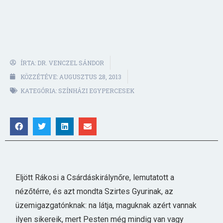
ÍRTA:
DR. VENCZEL SÁNDOR
KÖZZÉTÉVE:
AUGUSZTUS 28, 2013
KATEGÓRIA:
SZÍNHÁZI EGYPERCESEK
Eljött Rákosi a Csárdáskirálynőre, lemutatott a
nézőtérre, és azt mondta Szirtes Gyurinak, az
üzemigazgatónknak: na látja, maguknak azért vannak
ilyen sikereik, mert Pesten még mindig van vagy