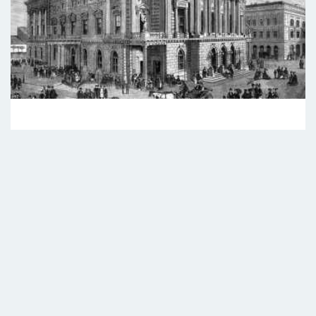
Mi történt a pesti
színházakban?
TOVÁBB OLVASOM »
DR. VENCZEL SÁNDOR
2026.02.16.
EGYÉB KATEGÓRIA