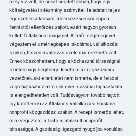
mély víz volt, de sokat segített abban, hogy egy
költségvetési intézmény számviteli feladatait teljes
egészében átlássam. Ideérkezésemkor éppen
fenntartói ellenőrzés zajlott, ezért nagyon gyorsan
kellett feltalálnom magamat. A Trafó segítségével
végeztem el a mérlegképes iskolámat, vállalkozási
szakon, hiszen a változás szele már érezhető volt.
Ennek köszönhettem, hogy a közhasznú társaságnál
szintén nagy segítsége lehettem az új gazdasági
vezetőnek, aki e területet nem ismerte, de a feladat
végrehajtásához az ő sok éves szakmai tapasztalata
is elengedhetetlen volt. Tudásvágyam tovább hajtott,
így kötöttem ki az Általános Vállalkozási Főiskola
nonprofit közgazdász szakán. A recept ismerős lehet,
mire végeztem, a Trafó is átalakult nonprofit
társasággá. A gazdasági igazgató nyugdíjba vonulása