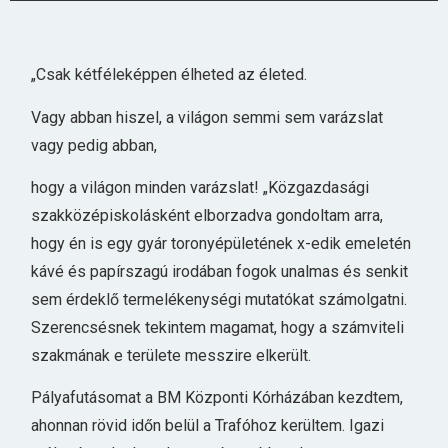
„Csak kétféleképpen élheted az életed.
Vagy abban hiszel, a világon semmi sem varázslat
vagy pedig abban,
hogy a világon minden varázslat! „Közgazdasági
szakközépiskolásként elborzadva gondoltam arra,
hogy én is egy gyár toronyépületének x-edik emeletén
kávé és papírszagú irodában fogok unalmas és senkit
sem érdeklő termelékenységi mutatókat számolgatni.
Szerencsésnek tekintem magamat, hogy a számviteli
szakmának e területe messzire elkerült.
Pályafutásomat a BM Központi Kórházában kezdtem,
ahonnan rövid időn belül a Trafóhoz kerültem. Igazi