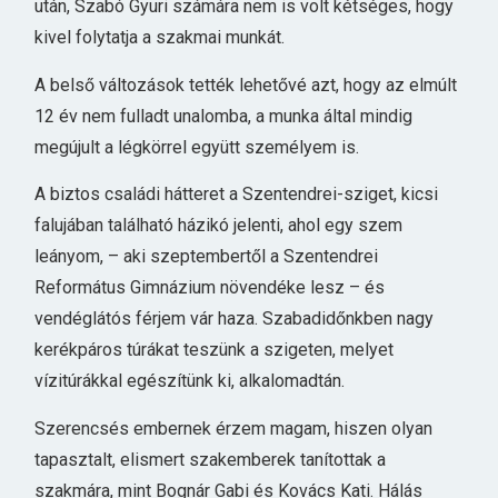
után, Szabó Gyuri számára nem is volt kétséges, hogy
kivel folytatja a szakmai munkát.
A belső változások tették lehetővé azt, hogy az elmúlt
12 év nem fulladt unalomba, a munka által mindig
megújult a légkörrel együtt személyem is.
A biztos családi hátteret a Szentendrei-sziget, kicsi
falujában található házikó jelenti, ahol egy szem
leányom, – aki szeptembertől a Szentendrei
Református Gimnázium növendéke lesz – és
vendéglátós férjem vár haza. Szabadidőnkben nagy
kerékpáros túrákat teszünk a szigeten, melyet
vízitúrákkal egészítünk ki, alkalomadtán.
Szerencsés embernek érzem magam, hiszen olyan
tapasztalt, elismert szakemberek tanítottak a
szakmára, mint Bognár Gabi és Kovács Kati. Hálás