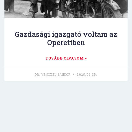
Gazdasági igazgató voltam az
Operettben
TOVÁBB OLVASOM »
DR. VENCZEL SÁNDOR
2025.09.29.
EGYÉB KATEGÓRIA