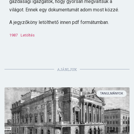
gazdasági igazgatók, hogy gyorsan megváltsuk a
világot. Ennek egy dokumentumát adom most közzé.
A jegyzőköny letölthető innen pdf formátumban.
1987
Letöltés
AJÁNLJUK
TANULMÁNYOK