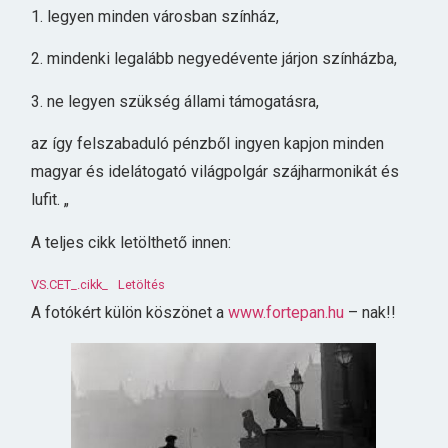
1. legyen minden városban színház,
2. mindenki legalább negyedévente járjon színházba,
3. ne legyen szükség állami támogatásra,
az így felszabaduló pénzből ingyen kapjon minden
magyar és idelátogató világpolgár szájharmonikát és
lufit. „
A teljes cikk letölthető innen:
VS.CET_.cikk_
Letöltés
A fotókért külön köszönet a
www.fortepan.hu
– nak!!