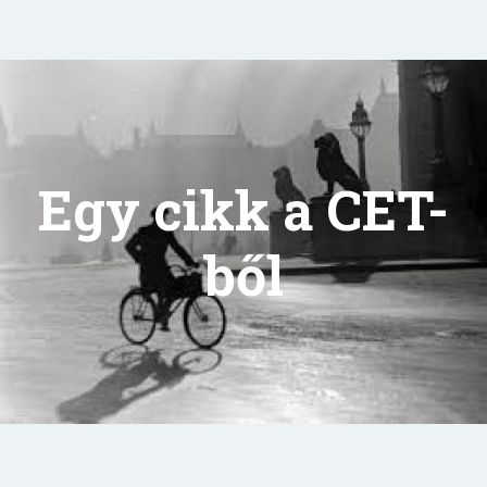
Egy cikk a CET-
ből