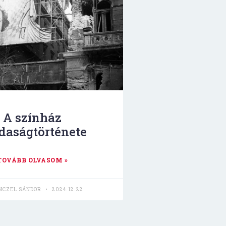
A színház
daságtörténete
TOVÁBB OLVASOM »
ENCZEL SÁNDOR
2024.12.22.