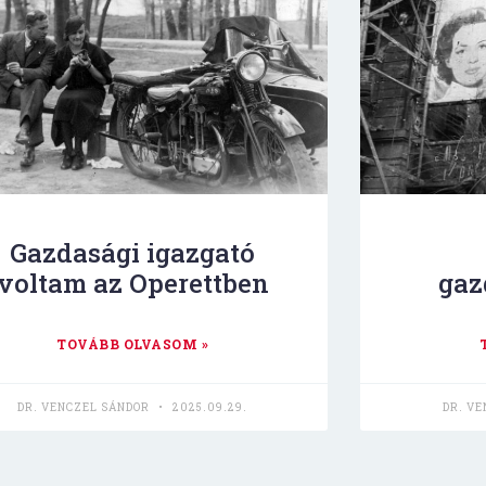
Gazdasági igazgató
voltam az Operettben
gaz
TOVÁBB OLVASOM »
DR. VENCZEL SÁNDOR
2025.09.29.
DR. V