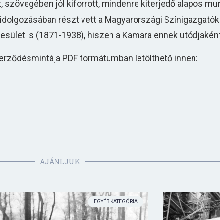
lt, szövegében jól kiforrott, mindenre kiterjedő alapos mu
kidolgozásában részt vett a Magyarországi Színigazgató
ület is (1871-1938), hiszen a Kamara ennek utódjaként j
zerződésmintája PDF formátumban letölthető innen:
AJÁNLJUK
EGYÉB KATEGÓRIA