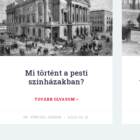
Mi történt a pesti
színházakban?
TOVÁBB OLVASOM »
DR. VENCZEL SÁNDOR
2026.02.16.