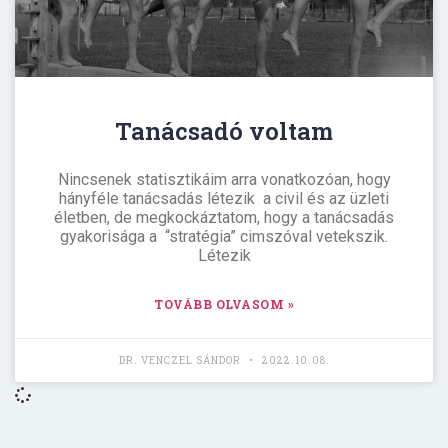
Tanácsadó voltam
Nincsenek statisztikáim arra vonatkozóan, hogy
hányféle tanácsadás létezik a civil és az üzleti
életben, de megkockáztatom, hogy a tanácsadás
gyakorisága a “stratégia” cimszóval vetekszik.
Létezik
TOVÁBB OLVASOM »
DR. VENCZEL SÁNDOR
2022.10.08.