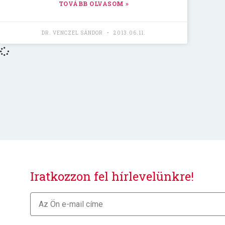
TOVÁBB OLVASOM »
DR. VENCZEL SÁNDOR
2013.06.11.
Iratkozzon fel hírlevelünkre!