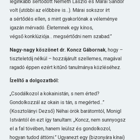
leginkább sértődött Németh László és Márai Sándor
volt (utóbbi az előbbire is…). Márai sokszor írt
a sértődés ellen, s mint gyakorlónak a véleménye
igazán mérvadó. Életemnek egy kínos,
végső konklúziója… megsértődni nem szabad.”
Nagy-nagy köszönet dr. Koncz Gábornak
, hogy –
tiszteletdíj nélkül – hozzájárult szellemes, magával
ragadó éppen ezért kitűnő tanulmánya közléséhez.
Ízelítő a dolgozatból:
„Csodálkozol a kokainistán, s nem érted?
Gondolkozzál az okain is tán, s megérted…”
(Kosztolányi Dezső) Néhai örök barátomtól, Monigl
Istvántól én ezt így tanultam: „Koncz, nem sunnyogsz
el a fal tövében, hanem leülsz és gondolkozol,
hogyan tudod áttörni.” Ugyanezt egy (bizonyára kínai)