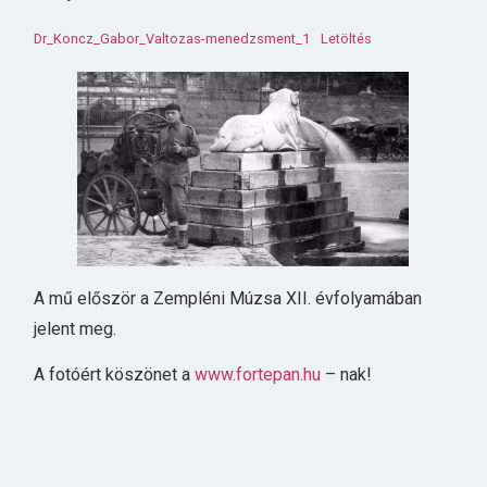
Dr_Koncz_Gabor_Valtozas-menedzsment_1
Letöltés
A mű először a Zempléni Múzsa XII. évfolyamában
jelent meg.
A fotóért köszönet a
www.fortepan.hu
– nak!