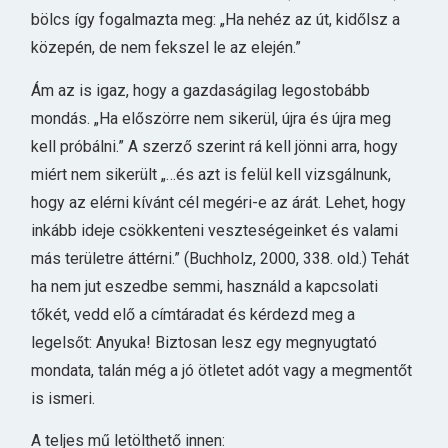
bölcs így fogalmazta meg: „Ha nehéz az út, kidőlsz a
közepén, de nem fekszel le az elején.”
Ám az is igaz, hogy a gazdaságilag legostobább
mondás. „Ha előszörre nem sikerül, újra és újra meg
kell próbálni.” A szerző szerint rá kell jönni arra, hogy
miért nem sikerült „…és azt is felül kell vizsgálnunk,
hogy az elérni kívánt cél megéri-e az árát. Lehet, hogy
inkább ideje csökkenteni veszteségeinket és valami
más területre áttérni.” (Buchholz, 2000, 338. old.) Tehát
ha nem jut eszedbe semmi, használd a kapcsolati
tőkét, vedd elő a címtáradat és kérdezd meg a
legelsőt: Anyuka! Biztosan lesz egy megnyugtató
mondata, talán még a jó ötletet adót vagy a megmentőt
is ismeri.
A teljes mű letölthető innen: