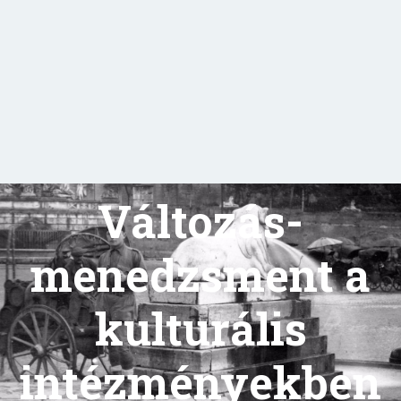
Változás-
menedzsment a
kulturális
intézményekben