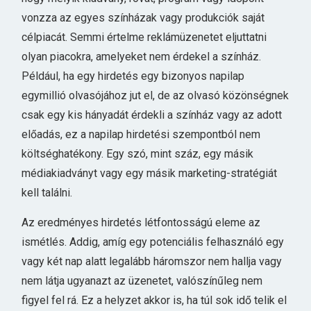
vonzza az egyes színházak vagy produkciók saját
célpiacát. Semmi értelme reklámüzenetet eljuttatni
olyan piacokra, amelyeket nem érdekel a színház.
Például, ha egy hirdetés egy bizonyos napilap
egymillió olvasójához jut el, de az olvasó közönségnek
csak egy kis hányadát érdekli a színház vagy az adott
előadás, ez a napilap hirdetési szempontból nem
költséghatékony. Egy szó, mint száz, egy másik
médiakiadványt vagy egy másik marketing-stratégiát
kell találni.
Az eredményes hirdetés létfontosságú eleme az
ismétlés. Addig, amíg egy potenciális felhasználó egy
vagy két nap alatt legalább háromszor nem hallja vagy
nem látja ugyanazt az üzenetet, valószínűleg nem
figyel fel rá. Ez a helyzet akkor is, ha túl sok idő telik el