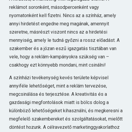
reklámot soronként, másodpercenként vagy
nyomatonként kell fizetni. Nincs az a színház, amely
annyi hirdetést engedne meg magának, amennyit
szeretne, másrészt viszont nincs az a hirdetési
mennyiség, amely le tudná győzni a rossz előadást. A
szakember és a józan eszű igazgatás tisztában van
vele, hogy a reklám-kampányokra szükség van –
csakhogy ezt könnyebb mondani, mint csinálni!
A színházi tevékenység kevés területe képvisel
annyiféle lehetőséget, mint a reklám tervezése,
megcsinálása és terjesztése. A kreativitás és a
gazdasági megfontolások miatt is bölcs dolog a
különböző lehetőségeket kihasználni, és megkeresni a
megfelelő szakembereket és szolgáltatásokat, mielőtt
döntést hozunk. A célravezető marketinggyakorlathoz