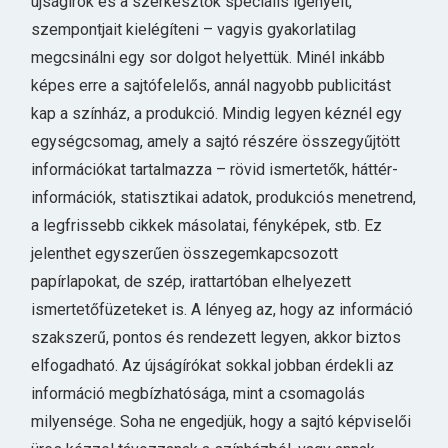
újságírók és a szerkesztők speciális igényeit,
szempontjait kielégíteni – vagyis gyakorlatilag
megcsinálni egy sor dolgot helyettük. Minél inkább
képes erre a sajtófelelős, annál nagyobb publicitást
kap a színház, a produkció. Mindig legyen kéznél egy
egységcsomag, amely a sajtó részére összegyűjtött
információkat tartalmazza – rövid ismertetők, háttér-
információk, statisztikai adatok, produkciós menetrend,
a legfrissebb cikkek másolatai, fényképek, stb. Ez
jelenthet egyszerűen összegemkapcsozott
papírlapokat, de szép, irattartóban elhelyezett
ismertetőfüzeteket is. A lényeg az, hogy az információ
szakszerű, pontos és rendezett legyen, akkor biztos
elfogadható. Az újságírókat sokkal jobban érdekli az
információ megbízhatósága, mint a csomagolás
milyensége. Soha ne engedjük, hogy a sajtó képviselői