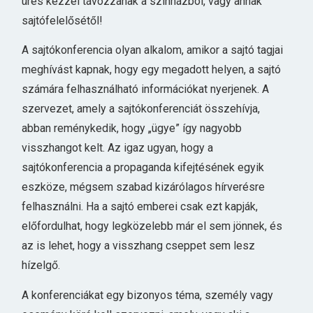
üres kézzel távozzanak a színházból, vagy annak
sajtófelelősétől!
A sajtókonferencia olyan alkalom, amikor a sajtó tagjai
meghívást kapnak, hogy egy megadott helyen, a sajtó
számára felhasználható információkat nyerjenek. A
szervezet, amely a sajtókonferenciát összehívja,
abban reménykedik, hogy „ügye” így nagyobb
visszhangot kelt. Az igaz ugyan, hogy a
sajtókonferencia a propaganda kifejtésének egyik
eszköze, mégsem szabad kizárólagos hírverésre
felhasználni. Ha a sajtó emberei csak ezt kapják,
előfordulhat, hogy legközelebb már el sem jönnek, és
az is lehet, hogy a visszhang cseppet sem lesz
hízelgő.
A konferenciákat egy bizonyos téma, személy vagy