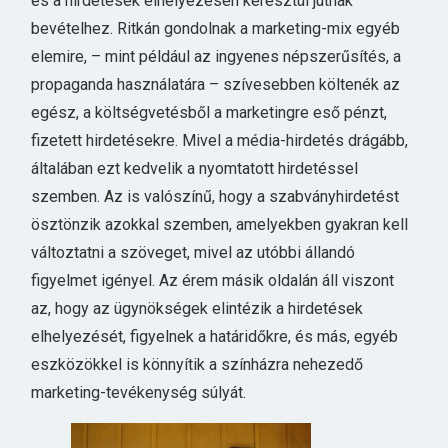
és a hirdetések elhelyezésén keresztül jutnak
bevételhez. Ritkán gondolnak a marketing-mix egyéb
elemire, – mint például az ingyenes népszerűsítés, a
propaganda használatára – szívesebben költenék az
egész, a költségvetésből a marketingre eső pénzt,
fizetett hirdetésekre. Mivel a média-hirdetés drágább,
általában ezt kedvelik a nyomtatott hirdetéssel
szemben. Az is valószínű, hogy a szabványhirdetést
ösztönzik azokkal szemben, amelyekben gyakran kell
változtatni a szöveget, mivel az utóbbi állandó
figyelmet igényel. Az érem másik oldalán áll viszont
az, hogy az ügynökségek elintézik a hirdetések
elhelyezését, figyelnek a határidőkre, és más, egyéb
eszközökkel is könnyítik a színházra nehezedő
marketing-tevékenység súlyát.