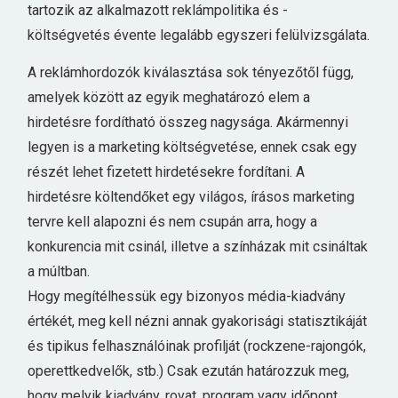
tartozik az alkalmazott reklámpolitika és -
költségvetés évente legalább egyszeri felülvizsgálata.
A reklámhordozók kiválasztása sok tényezőtől függ,
amelyek között az egyik meghatározó elem a
hirdetésre fordítható összeg nagysága. Akármennyi
legyen is a marketing költségvetése, ennek csak egy
részét lehet fizetett hirdetésekre fordítani. A
hirdetésre költendőket egy világos, írásos marketing
tervre kell alapozni és nem csupán arra, hogy a
konkurencia mit csinál, illetve a színházak mit csináltak
a múltban.
Hogy megítélhessük egy bizonyos média-kiadvány
értékét, meg kell nézni annak gyakorisági statisztikáját
és tipikus felhasználóinak profilját (rockzene-rajongók,
operettkedvelők, stb.) Csak ezután határozzuk meg,
hogy melyik kiadvány, rovat, program vagy időpont