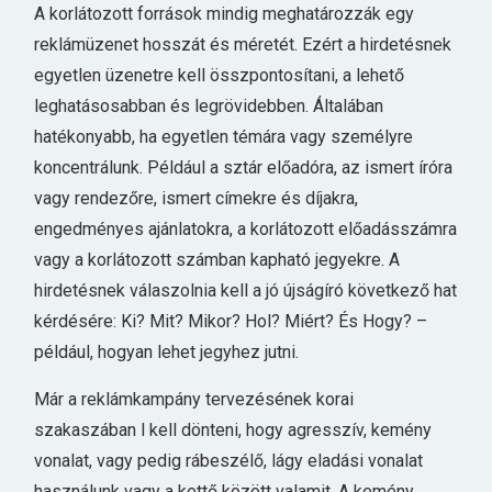
A korlátozott források mindig meghatározzák egy
reklámüzenet hosszát és méretét. Ezért a hirdetésnek
egyetlen üzenetre kell összpontosítani, a lehető
leghatásosabban és legrövidebben. Általában
hatékonyabb, ha egyetlen témára vagy személyre
koncentrálunk. Például a sztár előadóra, az ismert íróra
vagy rendezőre, ismert címekre és díjakra,
engedményes ajánlatokra, a korlátozott előadásszámra
vagy a korlátozott számban kapható jegyekre. A
hirdetésnek válaszolnia kell a jó újságíró következő hat
kérdésére: Ki? Mit? Mikor? Hol? Miért? És Hogy? –
például, hogyan lehet jegyhez jutni.
Már a reklámkampány tervezésének korai
szakaszában l kell dönteni, hogy agresszív, kemény
vonalat, vagy pedig rábeszélő, lágy eladási vonalat
használunk vagy a kettő között valamit. A kemény