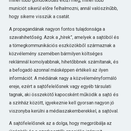
minél több gondolkodás előzi meg, minél több
muníciót sikerül előre felhalmozni, annál valószínűbb,
hogy sikerre visszük a csatát.
A propagandának nagyon fontos tulajdonsága a
szavahihetőség. Azok a „hírek”, amelyek a sajtóból és
a tömegkommunikációs eszközökből származnak a
közvélemény szemében bármilyen költséges
reklámnál komolyabbnak, hihetőbbnek számítanak, és
a befogadó azonnal másképpen értékeli az ilyen
információt. A médiának nagy a közvéleményformáló
ereje, ezért a sajtófelelősnek vagy egyéb társulati
tagnak, aki összekötő kapocsként működik a sajtó és
a színház között, igyekeznie kell gyorsan nagyon jó
viszonyba kerülni a médiaszakemberekkel, a sajtóval.
A sajtófelelősnek az a dolga, hogy megpróbálja az