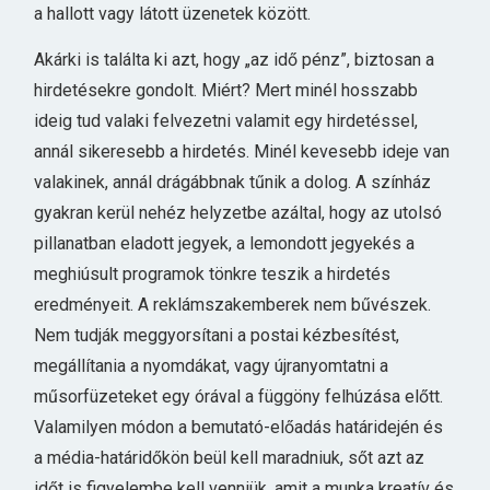
a hallott vagy látott üzenetek között.
Akárki is találta ki azt, hogy „az idő pénz”, biztosan a
hirdetésekre gondolt. Miért? Mert minél hosszabb
ideig tud valaki felvezetni valamit egy hirdetéssel,
annál sikeresebb a hirdetés. Minél kevesebb ideje van
valakinek, annál drágábbnak tűnik a dolog. A színház
gyakran kerül nehéz helyzetbe azáltal, hogy az utolsó
pillanatban eladott jegyek, a lemondott jegyekés a
meghiúsult programok tönkre teszik a hirdetés
eredményeit. A reklámszakemberek nem bűvészek.
Nem tudják meggyorsítani a postai kézbesítést,
megállítania a nyomdákat, vagy újranyomtatni a
műsorfüzeteket egy órával a függöny felhúzása előtt.
Valamilyen módon a bemutató-előadás határidején és
a média-határidőkön beül kell maradniuk, sőt azt az
időt is figyelembe kell venniük, amit a munka kreatív és