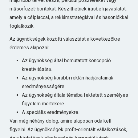
majd több tervet készít; például posztereket vagy
műsorfüzet-borítókat. Készíthetnek írásbeli javaslatot,
amely a célpiaccal, a reklámstratégiával és hasonlókkal
foglalkozik.
Az ügynökségek közötti választást a következőkre
érdemes alapozni:
Az ügynökség által bemutatott koncepció
kreativitására.
Az ügynökség korábbi reklámhadjáratainak
eredményességére.
Az ügynökség általa témába fektetett személyes
figyelem mértékére.
A speciális eredményekre.
Van még néhány dolog, amire alaposan oda kell
figyelni. Az ügynökségek profit-orientált vállalkozások,