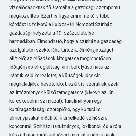
vizsálódásoknak fő áramába a gazdsági szempontú
megközelítés. Ezért is figyelemre méltó s több
kérdést is felvető a kolozsvári Nemzeti Színház
gazdasági helyzete a 19. század utolsó
harmadában. Elmondható, hogy a színház a gazdaság
szolgáltatói szektorába tartozik; élményjószágot
állít elő; az előadások látogatása meglehetősen
időigényes elfoglaltság, ami befolyásolhatja az
irántuk való keresletet; a költségek jócskán
meghaladják a bevételeket, ezért is szorulnak ezek
az intézmények külső támogatásra (kivéve az. ún.
kereskedelmi színházat). Tanulmányom egy
kultúragazdasági szereplőre, egy kulturális
élményjavakat előállító, kiemelkedő színészre
koncentrál. Színházi tanulmányok, lexikonok és a róla
készült monográfi aelsősorban mint a népi alakok