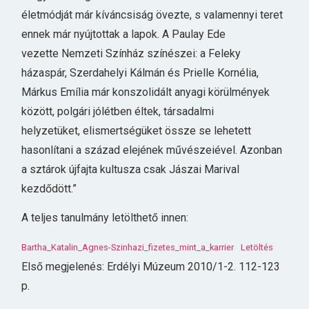
életmódját már kíváncsiság övezte, s valamennyi teret
ennek már nyújtottak a lapok. A Paulay Ede
vezette Nemzeti Színház színészei: a Feleky
házaspár, Szerdahelyi Kálmán és Prielle Kornélia,
Márkus Emília már konszolidált anyagi körülmények
között, polgári jólétben éltek, társadalmi
helyzetüket, elismertségüket össze se lehetett
hasonlítani a század elejének művészeiével. Azonban
a sztárok újfajta kultusza csak Jászai Marival
kezdődött.”
A teljes tanulmány letölthető innen:
Bartha_Katalin_Agnes-Szinhazi_fizetes_mint_a_karrier
Letöltés
Első megjelenés: Erdélyi Múzeum 2010/1-2. 112-123
p.