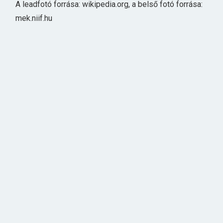
A leadfotó forrása: wikipedia.org, a belső fotó forrása:
mek.niif.hu
AJÁNLJUK
TANULMÁNYOK