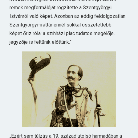
remek megformálóját rögzítette a Szentgyörgyi
Istvánról való képet. Azonban az eddig feldolgozatlan
Szentgyörgyi-irattár ennél sokkal összetettebb
képet őriz róla: a színházi piac tudatos megélője,
jegyzője is feltűnik előttünk.”
„Ezért sem túlzás a 19. század utolsó harmadában a