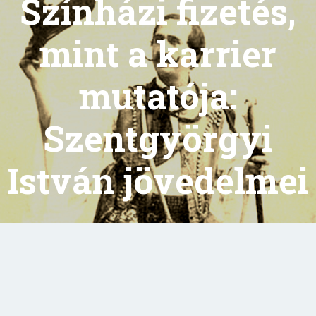
Színházi fizetés,
mint a karrier
mutatója:
Szentgyörgyi
István jövedelmei