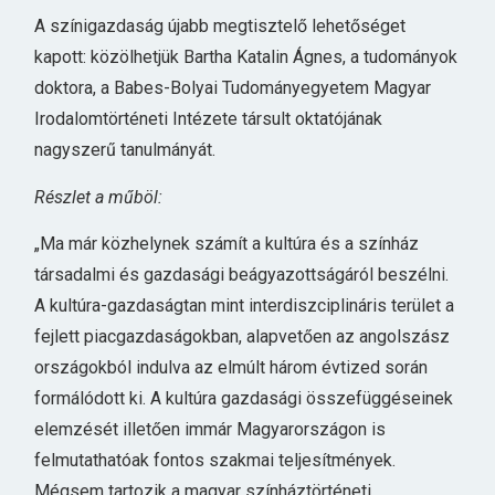
A színigazdaság újabb megtisztelő lehetőséget
kapott: közölhetjük Bartha Katalin Ágnes, a tudományok
doktora, a Babes-Bolyai Tudományegyetem Magyar
Irodalomtörténeti Intézete társult oktatójának
nagyszerű tanulmányát.
Részlet a műböl:
„Ma már közhelynek számít a kultúra és a színház
társadalmi és gazdasági beágyazottságáról beszélni.
A kultúra-gazdaságtan mint interdiszciplináris terület a
fejlett piacgazdaságokban, alapvetően az angolszász
országokból indulva az elmúlt három évtized során
formálódott ki. A kultúra gazdasági összefüggéseinek
elemzését illetően immár Magyarországon is
felmutathatóak fontos szakmai teljesítmények.
Mégsem tartozik a magyar színháztörténeti