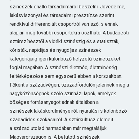
színészek önálló társadalmáról beszélni. Jövedelme,
lakásviszonyai és társadalmi presztízse szerint
rendkívül differenciált csoportról van szó, s ennek
alapján még további csoportokra osztható. A budapesti
sztárszínésztől a vidéki színészig és a statiszták,
kóristák, napidíjas és nyugdíjas színészek
kategóriájáig igen különböző helyzetű színészeket
foglal magában. A színészi életmód, életminőség
feltérképezése sem egyszerű ebben a korszakban.
Főként a századvégen, századfordulón jelennek meg a
nagyközönségnek szóló színházi lapok, amelyek
bőséges forrásanyagot adnak általában a
színészek lakáskörülményeiről, nyaralási s kölönböző
szabadidős szokásairól. A sztárkultusz elemeit
a század utolsó harmadában már megtaláljuk
Magyarországon is. A befutott színészek