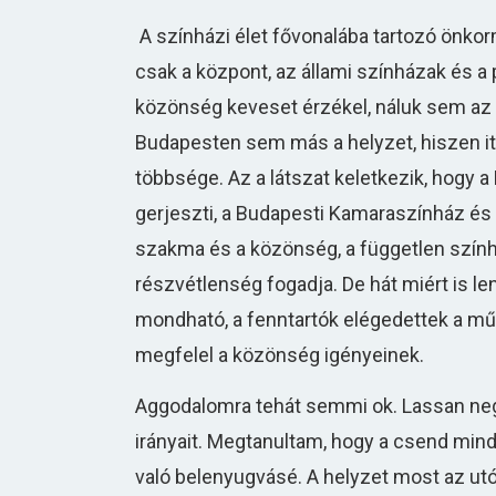
A színházi élet fővonalába tartozó önkor
csak a központ, az állami színházak és a pe
közönség keveset érzékel, náluk sem az 
Budapesten sem más a helyzet, hiszen itt
többsége. Az a látszat keletkezik, hogy a 
gerjeszti, a Budapesti Kamaraszínház és
szakma és a közönség, a független színhá
részvétlenség fogadja. De hát miért is len
mondható, a fenntartók elégedettek a műsor
megfelel a közönség igényeinek.
Aggodalomra tehát semmi ok. Lassan negy
irányait. Megtanultam, hogy a csend mind
való belenyugvásé. A helyzet most az utó