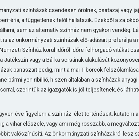
mányzati színházak csendesen őrölnek, csatazaj vagy jaj
riféria, a függetlenek felől hallatszik. Ezekből a zajokból
állami, sem az alternatív színház nem gyakori vendég. 
 is az önkormányzati színházak elő-adásait preferálja a
Nemzeti Színház körül időről időre felhorgadó vitákat csak
 a Játékszín vagy a Bárka sorsának alakulását közönyöse
zak panaszait pedig, mint a mai Tiborcok felszólamlásait
ne bármilyen ribillió, hiszen általában a színházak anyagi
ral, szerintük az igazgatók is jól teljesítenek, és láthat
ven éve figyelem a színházi élet történéseit, kutatom a
ig a vihar előszele, vagy ami még rosszabb, a megváltoz
bbit valószínűsíti. Az önkormányzati színházakról lesz s