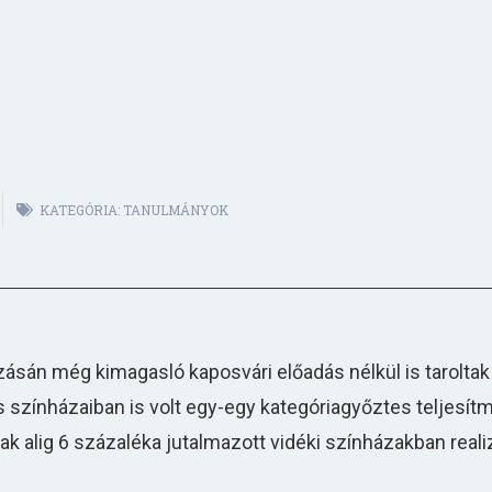
KATEGÓRIA:
TANULMÁNYOK
zásán még kimagasló kaposvári előadás nélkül is taroltak 
s színházaiban is volt egy-egy kategóriagyőztes teljesí
k alig 6 százaléka jutalmazott vidéki színházakban reali