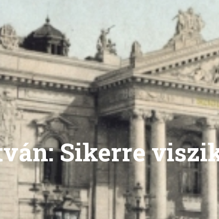
tván: Sikerre viszi