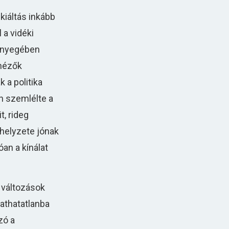
kiáltás inkább
 a vidéki
Lényegében
 nézők
 a politika
n szemlélte a
, rideg
 helyzete jónak
óan a kínálat
 változások
tathatatlanba
zó a