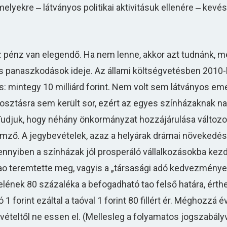
elyekre ‒ látványos politikai aktivitásuk ellenére ‒ kevés
 pénz van elegendő. Ha nem lenne, akkor azt tudnánk, mé
és panaszkodások ideje. Az állami költségvetésben 2010
s: mintegy 10 milliárd forint. Nem volt sem látványos em
elosztásra sem került sor, ezért az egyes színházaknak n
Tudjuk, hogy néhány önkormányzat hozzájárulása változot
emző. A jegybevételek, azaz a helyárak drámai növekedés
amennyiben a színházak jól prosperáló vállalkozásokba ke
a tao teremtette meg, vagyis a „társasági adó kedvezménye
telének 80 százaléka a befogadható tao felső határa, ért
forint ezáltal a taóval 1 forint 80 fillért ér. Méghozzá év
evételtől ne essen el. (Mellesleg a folyamatos jogszabál