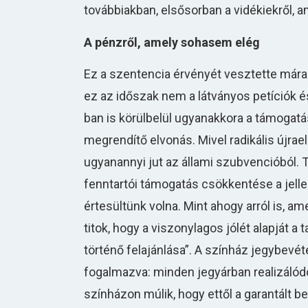
továbbiakban, elsősorban a vidékiekről, am
A pénzről, amely sohasem elég
Ez a szentencia érvényét vesztette mára:
ez az időszak nem a látványos petíciók 
ban is körülbelül ugyanakkora a támogatá
megrendítő elvonás. Mivel radikális újra
ugyanannyi jut az állami szubvencióból. 
fenntartói támogatás csökkentése a jell
értesültünk volna. Mint ahogy arról is, 
titok, hogy a viszonylagos jólét alapját 
történő felajánlása”. A színház jegybevé
fogalmazva: minden jegyárban realizálódó 1 
színházon múlik, hogy ettől a garantált b