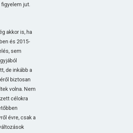
 figyelem jut.
g akkor is, ha
-ben és 2015-
elés, sem
agyjából
t, de inkább a
éről biztosan
zdtek volna. Nem
zett célokra
hetőbben
ről évre, csak a
yváltozások