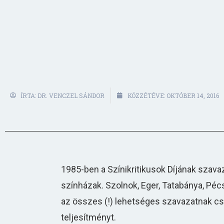
ÍRTA:
DR. VENCZEL SÁNDOR
KÖZZÉTÉVE:
OKTÓBER 14, 2016
1985-ben a Színikritikusok Díjának szava
színházak. Szolnok, Eger, Tatabánya, Péc
az összes (!) lehetséges szavazatnak csa
teljesítményt.