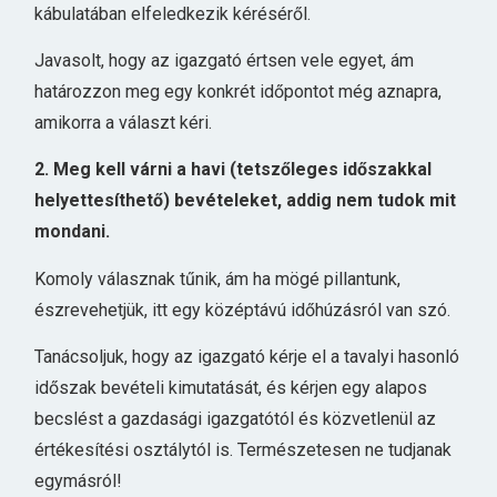
kábulatában elfeledkezik kéréséről.
Javasolt, hogy az igazgató értsen vele egyet, ám
határozzon meg egy konkrét időpontot még aznapra,
amikorra a választ kéri.
2. Meg kell várni a havi (tetszőleges időszakkal
helyettesíthető) bevételeket, addig nem tudok mit
mondani.
Komoly válasznak tűnik, ám ha mögé pillantunk,
észrevehetjük, itt egy középtávú időhúzásról van szó.
Tanácsoljuk, hogy az igazgató kérje el a tavalyi hasonló
időszak bevételi kimutatását, és kérjen egy alapos
becslést a gazdasági igazgatótól és közvetlenül az
értékesítési osztálytól is. Természetesen ne tudjanak
egymásról!