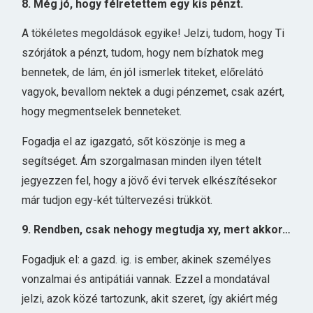
8. Még jó, hogy félretettem egy kis pénzt.
A tökéletes megoldások egyike! Jelzi, tudom, hogy Ti
szórjátok a pénzt, tudom, hogy nem bízhatok meg
bennetek, de lám, én jól ismerlek titeket, előrelátó
vagyok, bevallom nektek a dugi pénzemet, csak azért,
hogy megmentselek benneteket.
Fogadja el az igazgató, sőt köszönje is meg a
segítséget. Ám szorgalmasan minden ilyen tételt
jegyezzen fel, hogy a jövő évi tervek elkészítésekor
már tudjon egy-két túltervezési trükköt.
9. Rendben, csak nehogy megtudja xy, mert akkor…
Fogadjuk el: a gazd. ig. is ember, akinek személyes
vonzalmai és antipátiái vannak. Ezzel a mondatával
jelzi, azok közé tartozunk, akit szeret, így akiért még