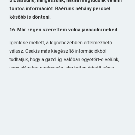
Bíztassunk, hallgassunk, hátha megtudunk valami
fontos információt. Ráérünk néhány perccel
később is dönteni.
16. Már régen szerettem volna javasolni neked.
Igenlése mellett, a legnehezebben értelmezhető
válasz. Csakis más kiegészítő információkból
tudhatjuk, hogy a gazd. ig. valóban egyetért-e velünk,
vagy alázatos szolgaiság, alig tetten érhető irónia,
vagy bajtársias humor rejlik a szavak mögött.
Mosollyal reagáljunk a készséges válaszra. Hívjuk
meg a gazd. ig.-ot egy pohár sörre vagy borra, és
faggassuk ki irodalmi színpados múltjáról.
17. Hadd találjam ki, ez kinek az ötlete volt.
Igenlő válasz rejtjelezve. Lényegében szokásos