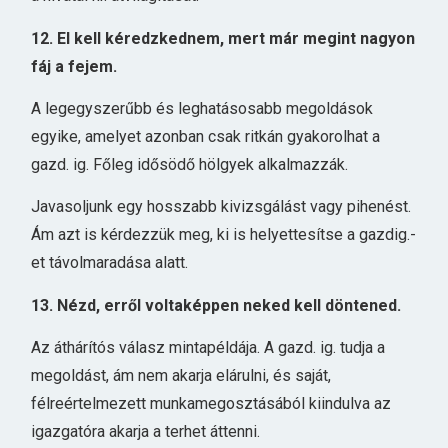
12. El kell kéredzkednem, mert már megint nagyon
fáj a fejem.
A legegyszerűbb és leghatásosabb megoldások
egyike, amelyet azonban csak ritkán gyakorolhat a
gazd. ig. Főleg idősödő hölgyek alkalmazzák.
Javasoljunk egy hosszabb kivizsgálást vagy pihenést.
Ám azt is kérdezzük meg, ki is helyettesítse a gazdig.-
et távolmaradása alatt.
13. Nézd, erről voltaképpen neked kell döntened.
Az áthárítós válasz mintapéldája. A gazd. ig. tudja a
megoldást, ám nem akarja elárulni, és saját,
félreértelmezett munkamegosztásából kiindulva az
igazgatóra akarja a terhet áttenni.