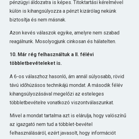
pénzügyi áldozatra is képes. Titoktartási kérelmével
külön is kihangsúlyozza a pénzt kizárólag nekünk
biztosítja és nem másnak.
Azon kevés válaszok egyike, amelyre nem szabad
reagálnunk. Mosolyogjunk cinkosan és hálatelten.
10. Már rég felhasználtuk a II. félévi
többletbevételeket is.
A 6-os válaszhoz hasonló, ám annál súlyosabb, rövid
távú időhúzásos technikájú mondat. A második félév
kihangsúlyozásával megelőzi az esteleges
többletbevételre vonatkozó viszontválaszunkat.
Mivel a mondat tartalma azt is elárulja, hogy valószínű
az igazgató nem tud a többlet-bevétel
felhasználásáról, ezért javasolt, hogy információt