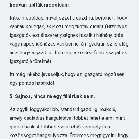
hogyan tudták megoldani.
Ritka megoldás, mivel ezzel a gazd. ig. beismeri, hogy
vannak kollégák, akik ezt meg tudták oldani. (Bizonyos
igazgatók ezt álszerénységnek hiszik.) Néhány órás
vagy napos időhúzás van benne, ám gyakran ez is elég
arra, hogy a gazd. ig. fölmérje a kérdés fontosságát és
igazgatója türelmét.
Itt még inkább javasoljuk, hogy az igazgató rögzítsen
egy pontos határidőt.
5. Sajnos, nincs rá egy fillérünk sem.
Az egyik leggyakoribb, standard gazd. ig. reakció,
amely családias hangulatával többet lehet elérni, mint
gondolnánk. A többes szám első személy is a
közösséget hangsúlyozza. Érdemes megfigyelni, hogy