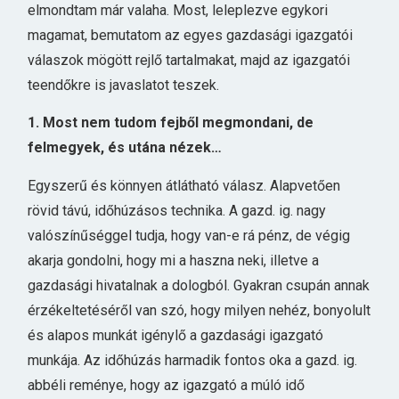
elmondtam már valaha. Most, leleplezve egykori
magamat, bemutatom az egyes gazdasági igazgatói
válaszok mögött rejlő tartalmakat, majd az igazgatói
teendőkre is javaslatot teszek.
1. Most nem tudom fejből megmondani, de
felmegyek, és utána nézek…
Egyszerű és könnyen átlátható válasz. Alapvetően
rövid távú, időhúzásos technika. A gazd. ig. nagy
valószínűséggel tudja, hogy van-e rá pénz, de végig
akarja gondolni, hogy mi a haszna neki, illetve a
gazdasági hivatalnak a dologból. Gyakran csupán annak
érzékeltetéséről van szó, hogy milyen nehéz, bonyolult
és alapos munkát igénylő a gazdasági igazgató
munkája. Az időhúzás harmadik fontos oka a gazd. ig.
abbéli reménye, hogy az igazgató a múló idő