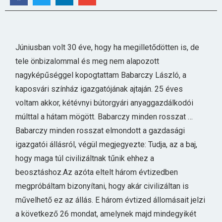
Júniusban volt 30 éve, hogy ha megilletődötten is, de
tele önbizalommal és meg nem alapozott
nagyképűséggel kopogtattam Babarczy László, a
kaposvári színház igazgatójának ajtaján. 25 éves
voltam akkor, kétévnyi bútorgyári anyaggazdálkodói
múlttal a hátam mögött. Babarczy minden rosszat …
Babarczy minden rosszat elmondott a gazdasági
igazgatói állásról, végül megjegyezte: Tudja, az a baj,
hogy maga túl civilizáltnak tűnik ehhez a
beosztáshoz.Az azóta eltelt három évtizedben
megpróbáltam bizonyítani, hogy akár civilizáltan is
művelhető ez az állás. E három évtized állomásait jelzi
a következő 26 mondat, amelynek majd mindegyikét