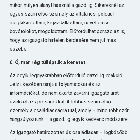
mikor, milyen alanyt használ a gazd. ig. Sikereknél az
egyes szám első személy az általános: például
megtakarítottam, kigazdálkodtam, növeltem a
bevételeket, megoldottam. Előfordulhat persze az is,
hogy az igazgató hirtelen kérdésére nem jut más
eszébe.
6. Ó, már rég túlléptük a keretet.
Az egyik leggyakrabban előforduló gazd. ig. reakció.
Jelzi, kezében tartja a folyamatokat és az
információkat, de nem akarta zavarni igazgató urat
ezekkel az apróságokkal. A többes szám első
személy a családiasságra utal, amely – mind többször
hangsúlyoztunk – a gazd. ig. egyik kedvenc módszere.
Az igazgató határozottan és családiasan – legkésőbb