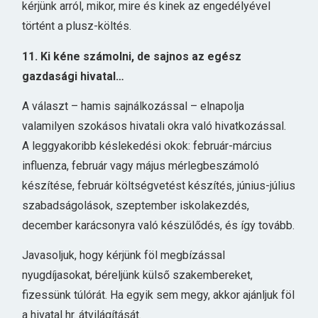
kérjünk arról, mikor, mire és kinek az engedélyével
történt a plusz-költés.
11. Ki kéne számolni, de sajnos az egész
gazdasági hivatal…
A választ – hamis sajnálkozással – elnapolja
valamilyen szokásos hivatali okra való hivatkozással.
A leggyakoribb késlekedési okok: február-március
influenza, február vagy május mérlegbeszámoló
készítése, február költségvetést készítés, június-július
szabadságolások, szeptember iskolakezdés,
december karácsonyra való készülődés, és így tovább.
Javasoljuk, hogy kérjünk föl megbízással
nyugdíjasokat, béreljünk külső szakembereket,
fizessünk túlórát. Ha egyik sem megy, akkor ajánljuk föl
a hivatal hr. átvilágítását.