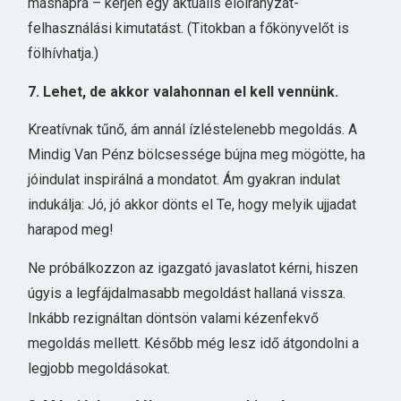
másnapra – kérjen egy aktuális előirányzat-
felhasználási kimutatást. (Titokban a főkönyvelőt is
fölhívhatja.)
7. Lehet, de akkor valahonnan el kell vennünk.
Kreatívnak tűnő, ám annál ízléstelenebb megoldás. A
Mindig Van Pénz bölcsessége bújna meg mögötte, ha
jóindulat inspirálná a mondatot. Ám gyakran indulat
indukálja: Jó, jó akkor dönts el Te, hogy melyik ujjadat
harapod meg!
Ne próbálkozzon az igazgató javaslatot kérni, hiszen
úgyis a legfájdalmasabb megoldást hallaná vissza.
Inkább rezignáltan döntsön valami kézenfekvő
megoldás mellett. Később még lesz idő átgondolni a
legjobb megoldásokat.