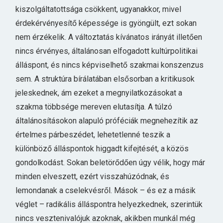
kiszolgáltatottsága csökkent, ugyanakkor, mivel
érdekérvényesítő képessége is gyöngült, ezt sokan
nem érzékelik. A változtatás kívánatos irányát illetően
nincs érvényes, általánosan elfogadott kultúrpolitikai
álláspont, és nincs képviselhető szakmai konszenzus
sem. A struktúra bírálatában elsősorban a kritikusok
jeleskednek, ám ezeket a megnyilatkozásokat a
szakma többsége mereven elutasítja. A túlzó
általánosításokon alapuló próféciák megnehezítik az
értelmes párbeszédet, lehetetlenné teszik a
különböző álláspontok higgadt kifejtését, a közös
gondolkodást. Sokan beletörődően úgy vélik, hogy már
minden elveszett, ezért visszahúzódnak, és
lemondanak a cselekvésről. Mások – és ez a másik
véglet – radikális álláspontra helyezkednek, szerintük
nincs vesztenivalójuk azoknak, akikben munkál még