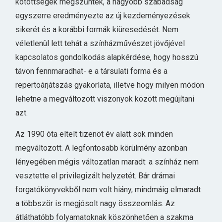
kötöttségek megszűntek, a nagyobb szabadság
egyszerre eredményezte az új kezdeményezések
sikerét és a korábbi formák kiüresedését. Nem
véletlenül lett tehát a színházművészet jövőjével
kapcsolatos gondolkodás alapkérdése, hogy hosszú
távon fennmaradhat- e a társulati forma és a
repertoárjátszás gyakorlata, illetve hogy milyen módon
lehetne a megváltozott viszonyok között megújítani
azt.
Az 1990 óta eltelt tizenöt év alatt sok minden
megváltozott. A legfontosabb körülmény azonban
lényegében mégis változatlan maradt: a színház nem
vesztette el privilegizált helyzetét. Bár drámai
forgatókönyvekből nem volt hiány, mindmáig elmaradt
a többször is megjósolt nagy összeomlás. Az
átláthatóbb folyamatoknak köszönhetően a szakma