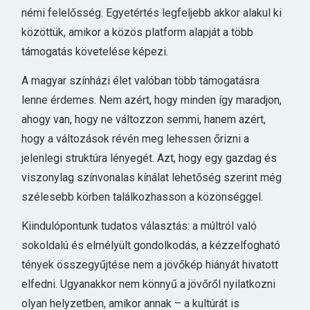
némi felelősség. Egyetértés legfeljebb akkor alakul ki
közöttük, amikor a közös platform alapját a több
támogatás követelése képezi.
A magyar színházi élet valóban több támogatásra
lenne érdemes. Nem azért, hogy minden így maradjon,
ahogy van, hogy ne változzon semmi, hanem azért,
hogy a változások révén meg lehessen őrizni a
jelenlegi struktúra lényegét. Azt, hogy egy gazdag és
viszonylag színvonalas kínálat lehetőség szerint még
szélesebb körben találkozhasson a közönséggel.
Kiindulópontunk tudatos választás: a múltról való
sokoldalú és elmélyült gondolkodás, a kézzelfogható
tények összegyűjtése nem a jövőkép hiányát hivatott
elfedni. Ugyanakkor nem könnyű a jövőről nyilatkozni
olyan helyzetben, amikor annak – a kultúrát is