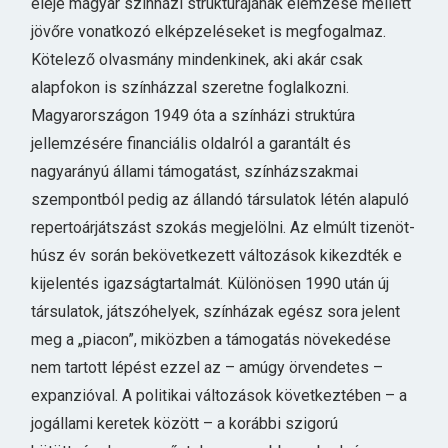
eleje magyar színházi struktúrájának elemzése mellett
jövőre vonatkozó elképzeléseket is megfogalmaz.
Kötelező olvasmány mindenkinek, aki akár csak
alapfokon is színházzal szeretne foglalkozni.
Magyarországon 1949 óta a színházi struktúra
jellemzésére financiális oldalról a garantált és
nagyarányú állami támogatást, színházszakmai
szempontból pedig az állandó társulatok létén alapuló
repertoárjátszást szokás megjelölni. Az elmúlt tizenöt-
húsz év során bekövetkezett változások kikezdték e
kijelentés igazságtartalmát. Különösen 1990 után új
társulatok, játszóhelyek, színházak egész sora jelent
meg a „piacon”, miközben a támogatás növekedése
nem tartott lépést ezzel az – amúgy örvendetes –
expanzióval. A politikai változások következtében – a
jogállami keretek között – a korábbi szigorú