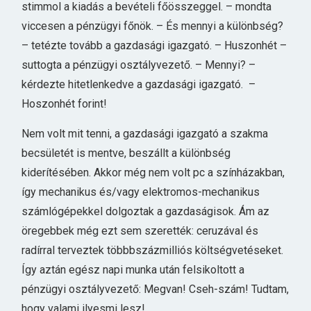
stimmol a kiadás a bevételi főösszeggel. – mondta
viccesen a pénzügyi főnök. – És mennyi a különbség?
– tetézte tovább a gazdasági igazgató. – Huszonhét –
suttogta a pénzügyi osztályvezető. – Mennyi? –
kérdezte hitetlenkedve a gazdasági igazgató. –
Hoszonhét forint!
Nem volt mit tenni, a gazdasági igazgató a szakma
becsületét is mentve, beszállt a különbség
kiderítésében. Akkor még nem volt pc a színházakban,
így mechanikus és/vagy elektromos-mechanikus
számlógépekkel dolgoztak a gazdaságisok. Ám az
öregebbek még ezt sem szerették: ceruzával és
radírral terveztek többbszázmilliós költségvetéseket.
Így aztán egész napi munka után felsikoltott a
pénzügyi osztályvezető: Megvan! Cseh-szám! Tudtam,
hogy valami ilyesmi lesz!