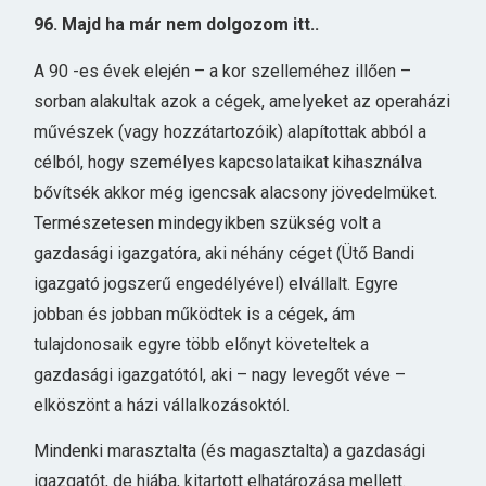
96. Majd ha már nem dolgozom itt..
A 90 -es évek elején – a kor szelleméhez illően –
sorban alakultak azok a cégek, amelyeket az operaházi
művészek (vagy hozzátartozóik) alapítottak abból a
célból, hogy személyes kapcsolataikat kihasználva
bővítsék akkor még igencsak alacsony jövedelmüket.
Természetesen mindegyikben szükség volt a
gazdasági igazgatóra, aki néhány céget (Ütő Bandi
igazgató jogszerű engedélyével) elvállalt. Egyre
jobban és jobban működtek is a cégek, ám
tulajdonosaik egyre több előnyt követeltek a
gazdasági igazgatótól, aki – nagy levegőt véve –
elköszönt a házi vállalkozásoktól.
Mindenki marasztalta (és magasztalta) a gazdasági
igazgatót, de hiába, kitartott elhatározása mellett.