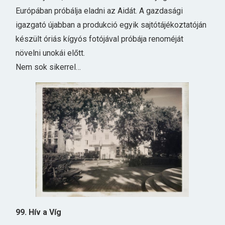
Európában próbálja eladni az Aidát. A gazdasági
igazgató újabban a produkció egyik sajtótájékoztatóján
készült óriás kígyós fotójával próbája renoméját
növelni unokái előtt.
Nem sok sikerrel…
99. Hív a Víg