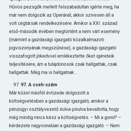
Hűvös pezsgők mellett felszabadultan igérte meg, ha
már nem dolgozik az Operánál, akkor szívesen áll a
volt cégtársak rendelkezésére. Amikor a XXI. század
első-második évében megtörtént a nem várt esemény
(mármint a gazdasági igazgató közalkalmazoti
jogviszonyának megszűnése), a gazdasági igazgató
visszafogott jókedvvel emlékeztette őket igéreteik
teljesítésére, ám a tulajdonosok csak hallgattak, csak
hallgattak. Még ma is hallgatnak…
97. A cseh-szám
Már közel másfél évtizede dolgozott a
költségvetésben a gazdasági igazgató, amikor a
pénzügyi osztályvezető irulva-pirulva bevallotta, hogy
még mindig nincs kész a költségvetés. – Mi a gond? –
kérdezete nagyvonalúan a gazdasági igazgató. – Nem