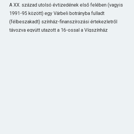
A XX. század utolsó évtizedének első felében (vagyis
1991-95 között) egy Várbeli botrányba fulladt
(félbeszakadt) színház-finanszírozási értekezletről
távozva együtt utazott a 16-ossal a Vígszínház
igazgatója és a gazdasági igazgató. A Deák térről
gyalog sétáltak a Vígszínház felé, amikor Marton Laci
– a szaloncsevelyt abbahagyva – váratlanul
megkérdezte:
– Mondd Sándor, nincs kedved nálunk dolgozni, mint
gazdasági igazgató? Meghökkent a gazdasági
igazgató, hiszen jól tudta, hogy van a Vígszínháznak
gazdasági igazgatója, a kiváló Lázár Egon! MIndezt el
is mondta gyorsan Marton Igazgatónak, aki
mosolyogva, fejét kissé félrehajtva így szólt: – Attól
félsz, hogy fér el egy csárdában két ilyen dudás? Ezt
én majd elintézem az Egonnal!