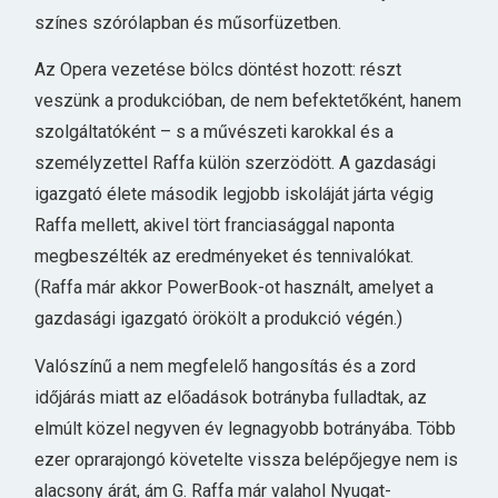
színes szórólapban és műsorfüzetben.
Az Opera vezetése bölcs döntést hozott: részt
veszünk a produkcióban, de nem befektetőként, hanem
szolgáltatóként – s a művészeti karokkal és a
személyzettel Raffa külön szerzödött. A gazdasági
igazgató élete második legjobb iskoláját járta végig
Raffa mellett, akivel tört franciasággal naponta
megbeszélték az eredményeket és tennivalókat.
(Raffa már akkor PowerBook-ot használt, amelyet a
gazdasági igazgató örökölt a produkció végén.)
Valószínű a nem megfelelő hangosítás és a zord
időjárás miatt az előadások botrányba fulladtak, az
elmúlt közel negyven év legnagyobb botrányába. Több
ezer oprarajongó követelte vissza belépőjegye nem is
alacsony árát, ám G. Raffa már valahol Nyugat-