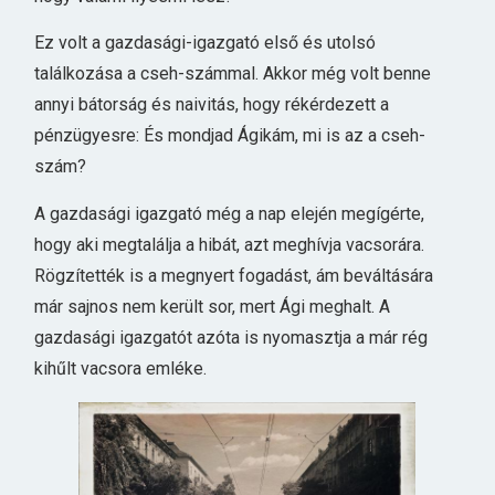
Ez volt a gazdasági-igazgató első és utolsó
találkozása a cseh-számmal. Akkor még volt benne
annyi bátorság és naivitás, hogy rékérdezett a
pénzügyesre: És mondjad Ágikám, mi is az a cseh-
szám?
A gazdasági igazgató még a nap elején megígérte,
hogy aki megtalálja a hibát, azt meghívja vacsorára.
Rögzítették is a megnyert fogadást, ám beváltására
már sajnos nem került sor, mert Ági meghalt. A
gazdasági igazgatót azóta is nyomasztja a már rég
kihűlt vacsora emléke.