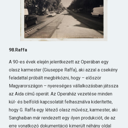
98.Raffa
A 90-es évek elején jelentkezett az Operában egy
olasz karmester (Giuseppe Raffa), aki azzal a csekény
feladattal próbált megbírkózni, hogy – először
Magyarországon – nyereséges vállalkozásban játssza
az Aida című operát. Az Operaház vezetése minden
kül- és belföldi kapcsolatát felhasználva kiderítette,
hogy G. Raffa egy létező olasz művész, karmester, aki
Sanghaiban már rendezett egy ilyen produkciót, de az
erre vonatkozó dokumentáció kimerült néhány oldal