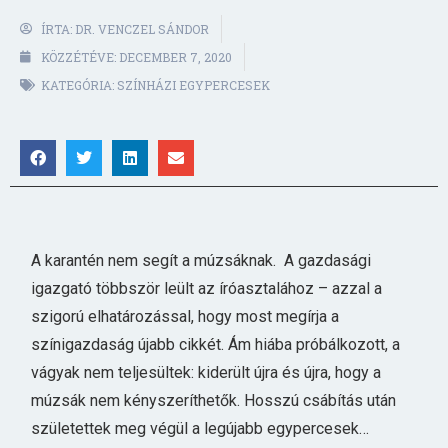
ÍRTA:
DR. VENCZEL SÁNDOR
KÖZZÉTÉVE:
DECEMBER 7, 2020
KATEGÓRIA:
SZÍNHÁZI EGYPERCESEK
A karantén nem segít a múzsáknak. A gazdasági
igazgató többször leült az íróasztalához – azzal a
szigorú elhatározással, hogy most megírja a
színigazdaság újabb cikkét. Ám hiába próbálkozott, a
vágyak nem teljesültek: kiderült újra és újra, hogy a
múzsák nem kényszeríthetők. Hosszú csábítás után
születettek meg végül a legújabb egypercesek…