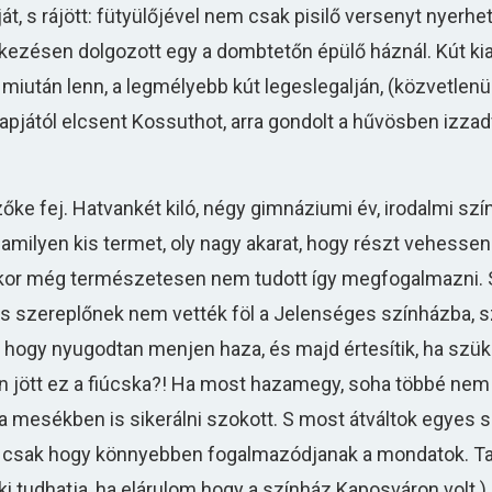
át, s rájött: fütyülőjével nem csak pisilő versenyt nyerh
kezésen dolgozott egy a dombtetőn épülő háznál. Kút kia
 miután lenn, a legmélyebb kút legeslegalján, (közvetlenü
z apjától elcsent Kossuthot, arra gondolt a hűvösben izza
őke fej. Hatvankét kiló, négy gimnáziumi év, irodalmi szí
milyen kis termet, oly nagy akarat, hogy részt vehessen
kor még természetesen nem tudott így megfogalmazni. 
s szereplőnek nem vették föl a Jelenséges színházba, s
hogy nyugodtan menjen haza, és majd értesítik, ha szüks
jött ez a fiúcska?! Ha most hazamegy, soha többé nem 
 mesékben is sikerálni szokott. S most átváltok egyes 
 csak hogy könnyebben fogalmazódjanak a mondatok. Ta
ki tudhatja, ha elárulom hogy a színház Kaposváron volt.)