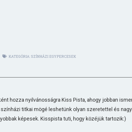
KATEGÓRIA:
SZÍNHÁZI EGYPERCESEK
ént hozza nyilvánosságra Kiss Pista, ahogy jobban ismer
 színházi titkai mögé leshetünk olyan szeretettel és nag
obbak képesek. Kisspista tuti, hogy közéjük tartozik:)