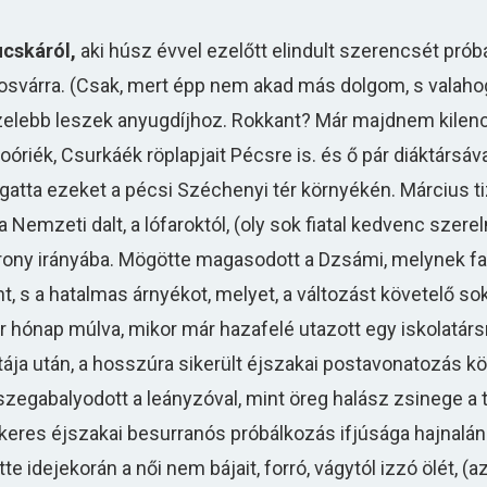
ucskáról,
aki húsz évvel ezelőtt elindult szerencsét próbá
posvárra. (Csak, mert épp nem akad más dolgom, s valahogy
közelebb leszek anyugdíjhoz. Rokkant? Már majdnem kilenc
óriék, Csurkáék röplapjait Pécsre is. és ő pár diáktársáva
gatta ezeket a pécsi Széchenyi tér környékén. Március t
Nemzeti dalt, a lófaroktól, (oly sok fiatal kedvenc szere
orony irányába. Mögötte magasodott a Dzsámi, melynek fa
nt, s a hatalmas árnyékot, melyet, a változást követelő s
Pár hónap múlva, mikor már hazafelé utazott egy iskolatárs
ja után, a hosszúra sikerült éjszakai postavonatozás kö
egabalyodott a leányzóval, mint öreg halász zsinege a t
sikeres éjszakai besurranós próbálkozás ifjúsága hajnalá
e idejekorán a női nem bájait, forró, vágytól izzó ölét, (az