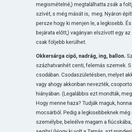
megismételné,) megtalálhatta zsák a foltj
szívét, s még mását is, meg. Nyáron épít
persze hogy ki menjen le, a legkisebb. És
bejárata előtt,) vagányan elszívott egy a
csak följebb kerülhet.
Okkersárga cipő, nadrág, ing, ballon.
Sz
százhatvanhét centi, felemás szemek. S a
csodában. Csodaszületésben, melyet ak
vagy ahogy akkoriban nevezték, csoporto
hiányában. (Legalábbis ezt mondták, meg 
Hogy menne haza? Tudják maguk, honnan 
mocsárból. Pedig a legkisebbeknek még a
személybe, beleélve magam a fiúcskába,
segíts! (Hogy ki volt a Tamás, azt minden