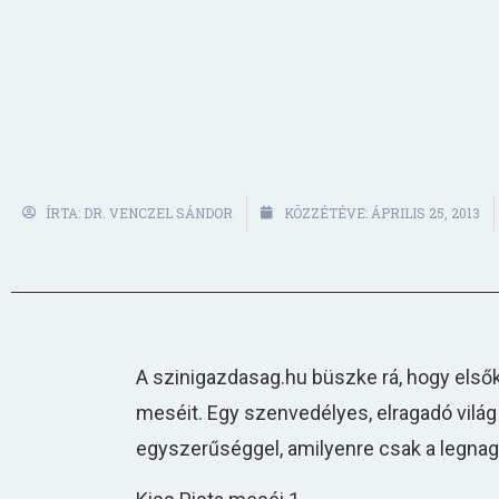
ÍRTA:
DR. VENCZEL SÁNDOR
KÖZZÉTÉVE:
ÁPRILIS 25, 2013
A szinigazdasag.hu büszke rá, hogy elsők
meséit. Egy szenvedélyes, elragadó világ
egyszerűséggel, amilyenre csak a legnagy