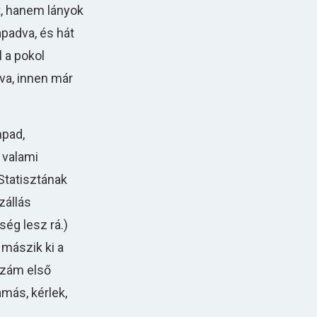
et, hanem lányok
padva, és hát
l a pokol
dva, innen már
npad,
 valami
Statisztának
zállás
ég lesz rá.)
mászik ki a
szám első
más, kérlek,