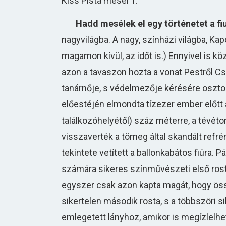
Kiss Pista meséi 1.
Hadd mesélek el egy történetet a fi
nagyvilágba. A nagy, színházi világba, Ka
magamon kívül, az időt is.) Ennyivel is 
azon a tavaszon hozta a vonat Pestről Cso
tanárnője, s védelmezője kérésére oszto
előestéjén elmondta tízezer ember előtt a 
találkozóhelyétől) száz méterre, a tévét
visszaverték a tömeg által skandált refré
tekintete vetített a ballonkabátos fiúra. 
számára sikeres színművészeti első rostá
egyszer csak azon kapta magát, hogy össz
sikertelen második rosta, s a többszöri 
emlegetett lányhoz, amikor is megízlelhett