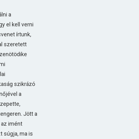
lni a
 el kell verni
venet írtunk,
l szeretett
izenötödike
lmi
lai
okaság szikrázó
nőjével a
zepette,
engeren. Jött a
n az imént
t súgja, ma is