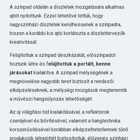
A színpad oldalán a díszletek mozgatására alkalmas
ajtót nyitottunk. Ezzel lehetővé tettük, hogy
nagyszínházi díszletek kerülhessenek a színpadra,
hiszen a korábbi kis ajtó korlátozta a díszlettervezők
kreativitását.
Felújítottuk a színpad deszkázatát, előszínpadot
hoztunk létre és f
elújítottuk a portált, benne
járásokat
kialakítva. A színpad mélységének a
megnövelése nagyobb teret biztosít a rendezői
elképzeléseknek, a mélységi mozgások megteremtik
a művészi hangsúlyozás lehetőségét.
Az új világítási híd kialakításával, a reflektorok
cseréjével és bővítésével, valamint a hangtechnika
korszerűsítésével korábban elképzelhetetlennek tűnő
produkciók létrejöttét biztosítottuk; élőzenés színházi