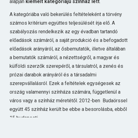
alapján
kiemelt kategóriájú színház lett
.
A kategóriába való bekerülés feltételeként a törvény
számos kritérium együttes teljesülését írja elő. A
szabályozás rendelkezik az egy évadban tartandó
előadások számáról, a saját produkció és a befogadott
előadások arányáról, az ősbemutatók, illetve általában
a bemutatók számáról, a nézettségről, a magyar és
külföldi szerzők szerepéről, a társulatról, a zenés és
prózai darabok arányáról és a társadalmi
szerepvállalásról. Ezek a feltételek egységesek az
ország valamennyi színháza számára, függetlenül a
város vagy a színház méretétől. 2012-ben Budaörssel
együtt 45 színház került be ebbe a besorolásba, ebből
15 budapesti.
Budaörs
ma Magyarország legkisebb olyan