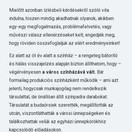
Mielőtt azonban ízlésbeli kérdésekről szóló vita
indulna, hiszen mindig akadhatnak olyanok, akikben
egy-egy megfogalmazás, problémafelvetés, vagy
művészi válasz ellenérzéseket kelt, engedjék meg,
hogy röviden összefoglaljuk az elért eredményeinket!
Ez alatt az öt év alatt a színház – a rengeteg bátorító
és hálás visszajelzés alapján bizton állíthatom, hogy –
végérvényesen
a város színházává vált.
Bár
formailag produkciós színházként működik – ami azt
jelenti, hogycsak munkajogilag nem rendelkezik
társulattal, de önállóan állít színpadra darabokat.
Társulatát a budaörsiek szerették, megállították az
utcán, viszontláthatták a városi ünnepségeken és
találkozhattak velük az egyházi ünnepkörökhöz
kapcsolódó előadásokon.