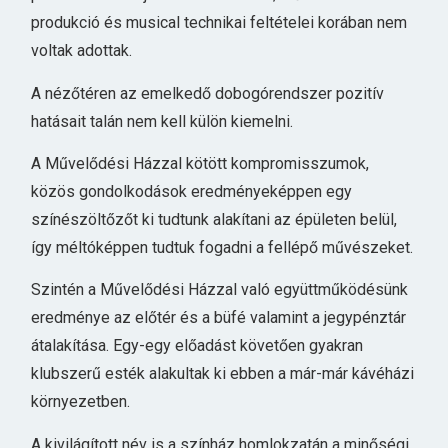
produkció és musical technikai feltételei korában nem
voltak adottak.
A nézőtéren az emelkedő dobogórendszer pozitív
hatásait talán nem kell külön kiemelni.
A Művelődési Házzal kötött kompromisszumok,
közös gondolkodások eredményeképpen egy
színészöltőzőt ki tudtunk alakítani az épületen belül,
így méltóképpen tudtuk fogadni a fellépő művészeket.
Szintén a Művelődési Házzal való együttműködésünk
eredménye az előtér és a büfé valamint a jegypénztár
átalakítása. Egy-egy előadást követően gyakran
klubszerű esték alakultak ki ebben a már-már kávéházi
környezetben.
A kivilágított név is a színház homlokzatán a minőségi