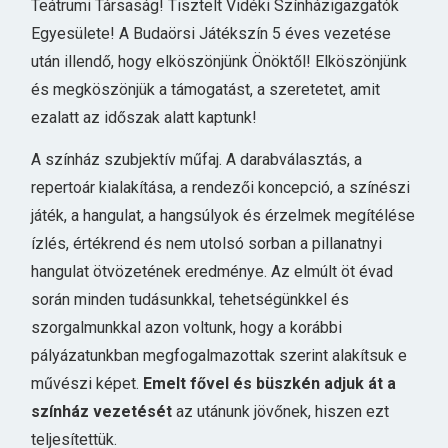
Teátrumi Társaság! Tisztelt Vidéki Színházigazgatók
Egyesülete! A Budaörsi Játékszín 5 éves vezetése
után illendő, hogy elköszönjünk Önöktől! Elköszönjünk
és megköszönjük a támogatást, a szeretetet, amit
ezalatt az időszak alatt kaptunk!
A színház szubjektív műfaj. A darabválasztás, a
repertoár kialakítása, a rendezői koncepció, a színészi
játék, a hangulat, a hangsúlyok és érzelmek megítélése
ízlés, értékrend és nem utolsó sorban a pillanatnyi
hangulat ötvözetének eredménye. Az elmúlt öt évad
során minden tudásunkkal, tehetségünkkel és
szorgalmunkkal azon voltunk, hogy a korábbi
pályázatunkban megfogalmazottak szerint alakítsuk e
művészi képet.
Emelt fővel és büszkén adjuk át a
színház vezetését
az utánunk jövőnek, hiszen ezt
teljesítettük.