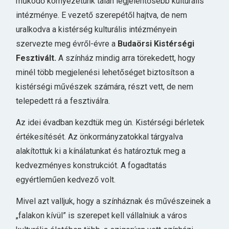
működő környezetünk talán legjelentősébb kulturális
intézménye. E vezető szerepétől hajtva, de nem
uralkodva a kistérség kulturális intézményein
szervezte meg évről-évre a
Budaörsi Kistérségi
Fesztivált.
A színház mindig arra törekedett, hogy
minél több megjelenési lehetőséget biztosítson a
kistérségi művészek számára, részt vett, de nem
telepedett rá a fesztiválra.
Az idei évadban kezdtük meg ún. Kistérségi bérletek
értékesítését. Az önkormányzatokkal tárgyalva
alakítottuk ki a kínálatunkat és határoztuk meg a
kedvezményes konstrukciót. A fogadtatás
egyértleműen kedvező volt.
Mivel azt valljuk, hogy a színháznak és művészeinek a
„falakon kívül” is szerepet kell vállalniuk a város