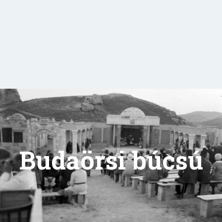
Budaörsi búcsú