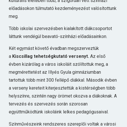
kulturális életében több, a szigorúan vett színházi
előadásokon túlmutató kezdeményezést valósítottunk
meg.
Több iskolai szervezésben kialakított diákcsoportot
láttunk vendégül beavató-színházi előadásainkon.
Két egymást követő évadban megszerveztük
a
Kiscsillag tehetségkutató versenyt.
Az első
évben kizárólag a város iskoláit szólítottuk meg, a
megmérettetést az Illyés Gyula gimnáziumban
tartottuk több mint 300 fellépő diákkal. Második évben
a verseny kereteit kiterjesztettük a kistérségben több
helyszínre, szintén nagy örömet okozva a diákoknak. A
tervezés és szervezés során szorosan
együttműködtünk iskoláink lelkes pedagógusaival.
Színművészeink rendszeres szereplői voltak a városi