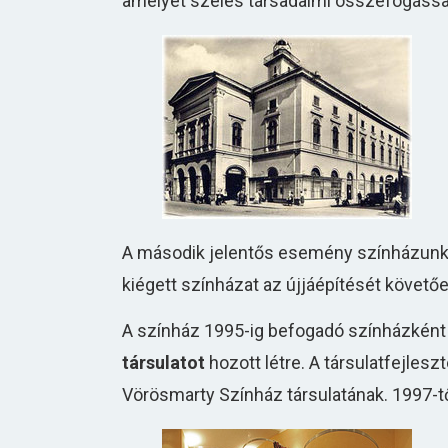
amelyet széles társadalmi összefogással é
A második jelentős esemény színházunk é
kiégett színházat az újjáépítését követőe
A színház 1995-ig befogadó színházkén
társulatot
hozott létre. A társulatfejles
Vörösmarty Színház társulatának. 1997-tő