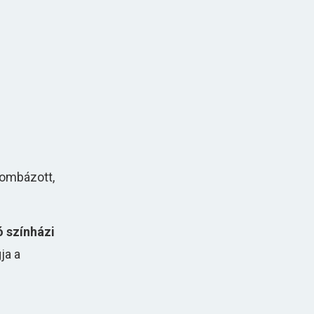
bombázott,
ó színházi
ja a