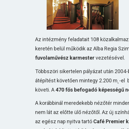
Az intézmény feladatait 108 közalkalmazo
keretén belül működik az Alba Regia Szim
fuvolaművész karmester
vezetésével.
Többszöri sikertelen pályázat után 2004
átépítést követően mintegy 2.200 m˛-el b
követi. A
470 fős befogadó képességű n
A korábbinál meredekebb nézőtér minden p
nem lát az előtte ülő nézőtől. Az új szín
az egész nap nyitva tartó
Café Premier 