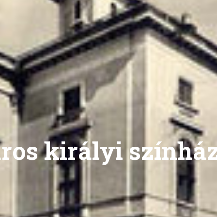
áros királyi színhá