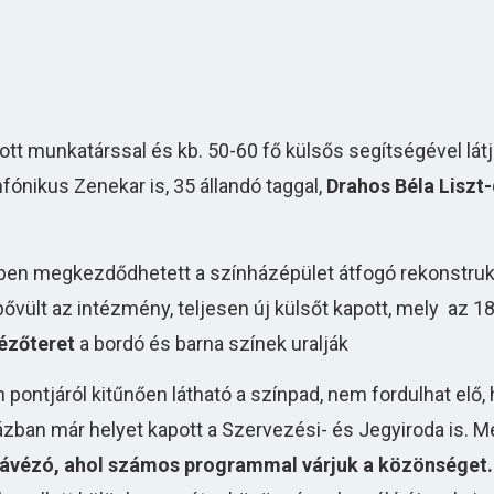
tt munkatárssal és kb. 50-60 fő külsős segítségével látj
fónikus Zenekar is, 35 állandó taggal,
Drahos Béla Liszt-
-ben megkezdődhetett a színházépület átfogó rekonstruk
ővült az intézmény, teljesen új külsőt kapott, mely az 18
ézőteret
a bordó és barna színek uralják
ontjáról kitűnően látható a színpad, nem fordulhat elő, 
házban már helyet kapott a Szervezési- és Jegyiroda is. M
kávézó, ahol számos programmal várjuk a közönséget.