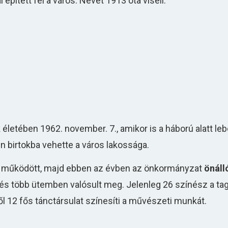
pített fel a város. Nevét 1913 óta viseli.
letében 1962. november. 7., amikor is a háború alatt le
n birtokba vehette a város lakossága.
t működött, majd ebben az évben az önkormányzat
önáll
ztés több ütemben valósult meg. Jelenleg 26 színész a tag
l 12 fős tánctársulat színesíti a művészeti munkát.