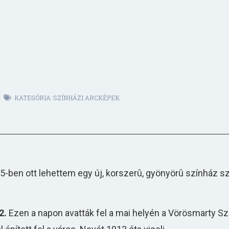
KATEGÓRIA:
SZÍNHÁZI ARCKÉPEK
en ott lehettem egy új, korszerû, gyönyörû színház sz
2.
Ezen a napon avatták fel a mai helyén a Vörösmarty Sz