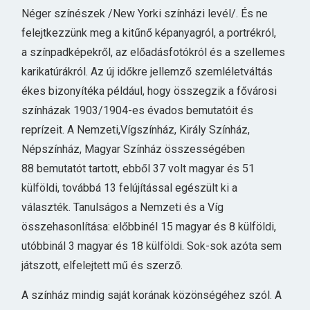
Néger színészek /New Yorki színházi levél/. És ne
felejtkezzünk meg a kitűnő képanyagról, a portrékról,
a színpadképekről, az előadásfotókról és a szellemes
karikatúrákról. Az új időkre jellemző szemléletváltás
ékes bizonyítéka például, hogy összegzik a fővárosi
színházak 1903/1904-es évados bemutatóit és
reprízeit. A Nemzeti,Vígszínház, Király Színház,
Népszínház, Magyar Színház összességében
88 bemutatót tartott, ebből 37 volt magyar és 51
külföldi, továbbá 13 felújítással egészült ki a
választék. Tanulságos a Nemzeti és a Víg
összehasonlítása: előbbinél 15 magyar és 8 külföldi,
utóbbinál 3 magyar és 18 külföldi. Sok-sok azóta sem
játszott, elfelejtett mű és szerző.
A színház mindig saját korának közönségéhez szól. A