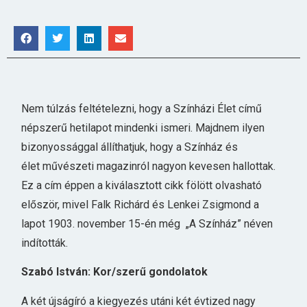
Nem túlzás feltételezni, hogy a Színházi Élet című
népszerű hetilapot mindenki ismeri. Majdnem ilyen
bizonyossággal állíthatjuk, hogy a Színház és
élet művészeti magazinról nagyon kevesen hallottak.
Ez a cím éppen a kiválasztott cikk fölött olvasható
először, mivel Falk Richárd és Lenkei Zsigmond a
lapot 1903. november 15-én még „A Színház” néven
indították.
Szabó István: Kor/szerű gondolatok
A két újságíró a kiegyezés utáni két évtized nagy