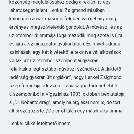
közönség megtalálásához pedig a reklám is egy
lehetőséget jelent. Lenkei Zsigmond írásában,
különösen annak második felében van néhány máig
érvényes, megszívlelendő gondolat. A művész- és az
üzletember dilemmája fogalmazódik meg azóta is újra
és újra a színigazgatói gyakorlatban. És mivel akkor a
színházak, egy-két kivételtől eltekintve vállalkozások
voltak, az üzletember szempontjai gyakran
felülírták a legtisztább művészi szándékot. A „lüktető
ledérség gyakran ült orgiákat”, hogy Lenkei Zsigmond
szép formuláját idézzem. Tanulságos történet ebből
a szempontból a Vígszínház 1903. októberi bemutatója
a „Dr. Nebántsvirág”, amely ha orgiákat nem is, de tort
ült országszerte. /De erről talán egy másik alkalommal.
Lenkei cikke letölthető innen: