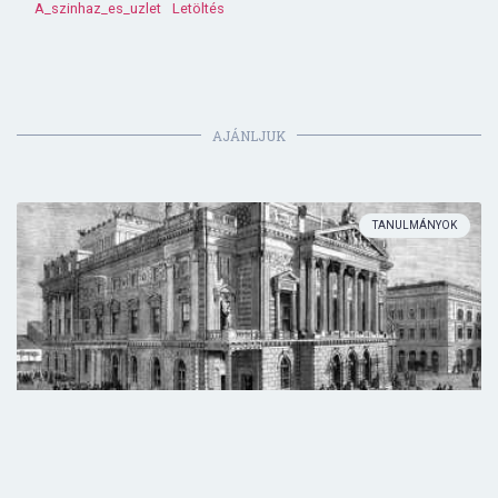
A_szinhaz_es_uzlet
Letöltés
AJÁNLJUK
TANULMÁNYOK
Mi történt a pesti