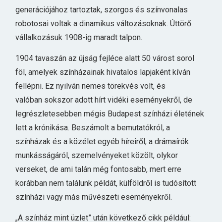
generációjához tartoztak, szorgos és színvonalas
robotosai voltak a dinamikus változásoknak. Úttörő
vállalkozásuk 1908-ig maradt talpon.
1904 tavaszán az újság fejléce alatt 50 várost sorol
föl, amelyek színházainak hivatalos lapjaként kíván
fellépni. Ez nyilván nemes törekvés volt, és
valóban sokszor adott hírt vidéki eseményekről, de
legrészletesebben mégis Budapest színházi életének
lett a krónikása. Beszámolt a bemutatókról, a
színházak és a közélet egyéb híreiről, a drámaírók
munkásságáról, szemelvényeket közölt, olykor
verseket, de ami talán még fontosabb, mert erre
korábban nem találunk példát, külföldről is tudósított
színházi vagy más művészeti eseményekről.
„A színház mint üzlet” után következő cikk például: