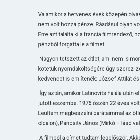
Valamikor a hetvenes évek közepén olvast
nem volt hozzá pénze. Ráadásul olyan vol
Erre azt találta ki a francia filmrendező,
pénzből forgatta le a filmet.
Nagyon tetszett az ötlet, ami nem is mond
kötetük nyomdaköltségére úgy szerez-zék
kedvencet is említenék: József Attilát és
Így aztán, amikor Latinovits halála után
jutott eszembe. 1976 őszén 22 éves vol
Leültem megbeszélni barátaimmal az ötlet
oldalon), Páncsity János (Mirkó – lásd vel
A filmből a címet tudtam legelőször. Akk