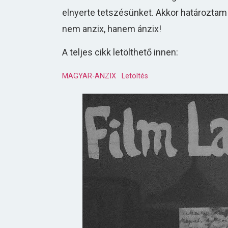
elnyerte tetszésünket. Akkor határoztam
nem anzix, hanem ánzix!
A teljes cikk letölthető innen:
MAGYAR-ANZIX
Letöltés