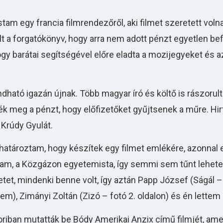
am egy francia filmrendezőről, aki filmet szeretett voln
t a forgatókönyv, hogy arra nem adott pénzt egyetlen be
 hogy barátai segítségével előre eladta a mozijegyeket és a
ható igazán újnak. Több magyar író és költő is rászorult
 meg a pénzt, hogy előfizetőket gyűjtsenek a műre. Hir
 Krúdy Gyulát.
 elhatároztam, hogy készítek egy filmet emlékére, azonnal
tam, a Közgázon egyetemista, így semmi sem tűnt lehete
et, mindenki benne volt, így aztán Papp József (Ságál – 
em), Zimányi Zoltán (Zizó – fotó 2. oldalon) és én lettem 
oriban mutatták be Bódy Amerikai Anzix című filmjét, am