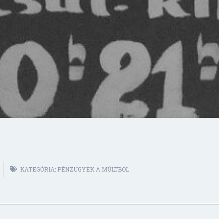
KATEGÓRIA:
PÉNZÜGYEK A MÚLTBÓL