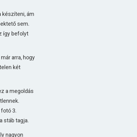
a készíteni, ám
fektető sem.
z így befolyt
 már arra, hogy
telen két
 ez a megoldás
tlennek.
fotó 3.
a stáb tagja.
ely nagyon