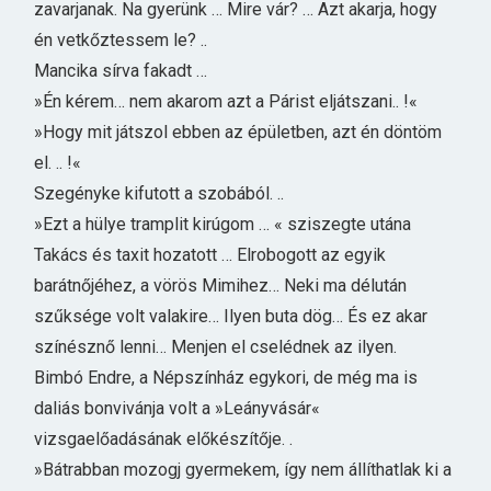
zavarjanak. Na gyerünk … Mire vár? … Azt akarja, hogy
én vetkőztessem le? ..
Mancika sírva fakadt …
»Én kérem… nem akarom azt a Párist eljátszani.. !«
»Hogy mit játszol ebben az épületben, azt én döntöm
el. .. !«
Szegényke kifutott a szobából. ..
»Ezt a hülye tramplit kirúgom … « sziszegte utána
Takács és taxit hozatott … Elrobogott az egyik
barátnőjéhez, a vörös Mimihez… Neki ma délután
szűksége volt valakire… Ilyen buta dög… És ez akar
színésznő lenni… Menjen el cselédnek az ilyen.
Bimbó Endre, a Népszínház egykori, de még ma is
daliás bonvivánja volt a »Leányvásár«
vizsgaelőadásának előkészítője. .
»Bátrabban mozogj gyermekem, így nem állíthatlak ki a