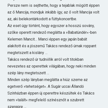
Persze nem is sejthette, hogy a tejablak mögött éppen
az ő Mancija, mondjuk inkább így; az ő volt Mancija volt
az, aki belekontárkodott a füttykoncertbe.
Az eset úgy történt, hogy egyszer a hosszú sovány,
szőke operett rendező meglátta a »Babatündér«-ben
Kelemen Mancit… Manci éppen egy japán babát
alakított és a jószemű Takács rendező úrnak roppant
megtetszett a kislány …
Takács rendező úr tudniillik arról volt titokban
nevezetes az operettek világában, hogy neki minden
szép lány megtetszett …
Minden szép lányban meglátta a hiúz szeme az
egetverő »tehetséget«. A Sugár uccai Állandó
Színházban éppen új operettre készültek és Takács
nem »talált« megfelelő színésznőt a szubrett
szerepre …