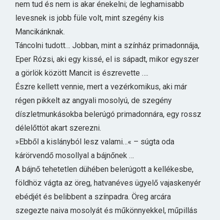
nem tud és nem is akar énekelni; de leghamisabb
levesnek is jobb füle volt, mint szegény kis
Mancikánknak.
Táncolni tudott… Jobban, mint a színház primadonnája,
Eper Rózsi, aki egy kissé, el is sápadt, mikor egyszer
a görlök között Mancit is észrevette ….
Észre kellett vennie, mert a vezérkomikus, aki már
régen pikkelt az angyali mosolyú, de szegény
díszletmunkásokba belerúgó primadonnára, egy rossz
délelőttöt akart szerezni.
»Ebből a kislányból lesz valami…« – súgta oda
kárörvendő mosollyal a bájnőnek …
A bájnő tehetetlen dühében belerúgott a kellékesbe,
földhöz vágta az öreg, hatvanéves ügyelő vajaskenyér
ebédjét és belibbent a színpadra. Öreg arcára
szegezte naiva mosolyát és műkönnyekkel, műpillás