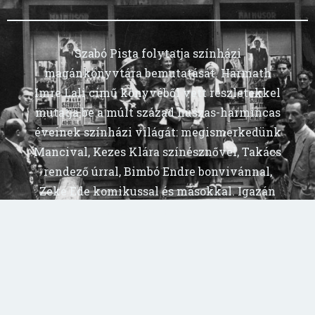
Szabó Pista folytatja színházi
magánkönyvtára bemutatását. Harmath
Imre Lali című könyvéből vett részletekkel
mutatja be a múlt század huszas-harmincas
éveinek színházi világát: megismerkedünk
Mancival, Kezes Klára színésznővel, Takács
rendező úrral, Bimbó Endre bonvivánnal,
Zeke Ede komikussal és másokkal. Igazán
élvezetes olvasmány:)