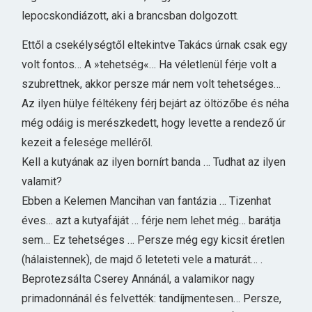
lepocskondiázott, aki a brancsban dolgozott.
Ettől a csekélységtől eltekintve Takács úrnak csak egy
volt fontos… A »tehetség«… Ha véletlenül férje volt a
szubrettnek, akkor persze már nem volt tehetséges…
Az ilyen hülye féltékeny férj bejárt az öltözőbe és néha
még odáig is merészkedett, hogy levette a rendező úr
kezeit a felesége melléről.
Kell a kutyának az ilyen bornírt banda … Tudhat az ilyen
valamit?
Ebben a Kelemen Mancihan van fantázia … Tizenhat
éves… azt a kutyafáját … férje nem lehet még… barátja
sem… Ez tehetséges … Persze még egy kicsit éretlen
(hálaistennek), de majd ő leteteti vele a maturát… .
BeprotezsáIta Cserey Annánál, a valamikor nagy
primadonnánál és felvették: tandíjmentesen… Persze,