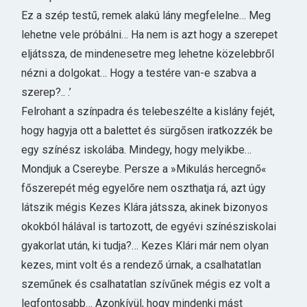
Ez a szép testű, remek alakú lány megfelelne… Meg
lehetne vele próbálni… Ha nem is azt hogy a szerepet
eljátssza, de mindenesetre meg lehetne közelebbről
nézni a dolgokat… Hogy a testére van-e szabva a
szerep?.. .’
Felrohant a színpadra és telebeszélte a kislány fejét,
hogy hagyja ott a balettet és sürgősen iratkozzék be
egy színész iskolába. Mindegy, hogy melyikbe…
Mondjuk a Csereybe. Persze a »Mikulás hercegnő«
főszerepét még egyelőre nem oszthatja rá, azt úgy
látszik mégis Kezes Klára játssza, akinek bizonyos
okokból hálával is tartozott, de egyévi színésziskolai
gyakorlat után, ki tudja?… Kezes Klári már nem olyan
kezes, mint volt és a rendező úrnak, a csalhatatlan
szeműnek és csalhatatlan szívűnek mégis ez volt a
legfontosabb… Azonkívül, hogy mindenki mást