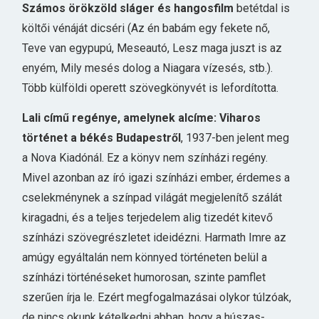
Számos örökzöld sláger és hangosfilm
betétdal is
költői vénáját dicséri (Az én babám egy fekete nő,
Teve van egypupú, Meseautó, Lesz maga juszt is az
enyém, Mily mesés dolog a Niagara vízesés, stb.).
Több külföldi operett szövegkönyvét is lefordította.
Lali című regénye, amelynek alcíme: Viharos
történet a békés Budapestről
, 1937-ben jelent meg
a Nova Kiadónál. Ez a könyv nem színházi regény.
Mivel azonban az író igazi színházi ember, érdemes a
cselekménynek a színpad világát megjelenítő szálát
kiragadni, és a teljes terjedelem alig tizedét kitevő
színházi szövegrészletet ideidézni. Harmath Imre az
amúgy egyáltalán nem könnyed történeten belül a
színházi történéseket humorosan, szinte pamflet
szerűen írja le. Ezért megfogalmazásai olykor túlzóak,
de nincs okunk kételkedni abban, hogy a húszas-