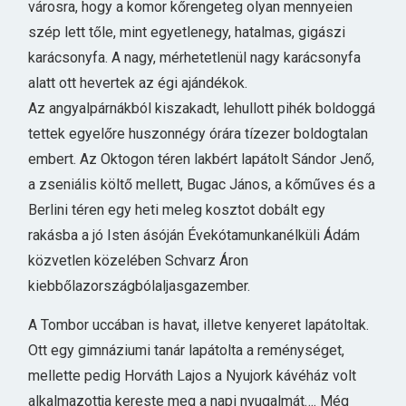
városra, hogy a komor kőrengeteg olyan mennyeien
szép lett tőle, mint egyetlenegy, hatalmas, gigászi
karácsonyfa. A nagy, mérhetetlenül nagy karácsonyfa
alatt ott hevertek az égi ajándékok.
Az angyalpárnákból kiszakadt, lehullott pihék boldoggá
tettek egyelőre huszonnégy órára tízezer boldogtalan
embert. Az Oktogon téren lakbért lapátolt Sándor Jenő,
a zseniális költő mellett, Bugac János, a kőműves és a
Berlini téren egy heti meleg kosztot dobált egy
rakásba a jó Isten ásóján Évekótamunkanélküli Ádám
közvetlen közelében Schvarz Áron
kiebbőlazországbólaljasgazember.
A Tombor uccában is havat, illetve kenyeret lapátoltak.
Ott egy gimnáziumi tanár lapátolta a reménységet,
mellette pedig Horváth Lajos a Nyujork kávéház volt
alkalmazottja kereste meg a napi nyugalmát…. Még