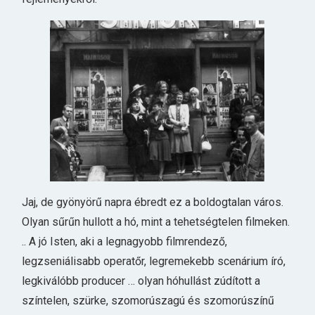
Jaj, de gyönyörű napra ébredt ez a boldogtalan város.
Olyan sűrűn hullott a hó, mint a tehetségtelen filmeken.
.. A jó Isten, aki a legnagyobb filmrendező,
legzseniálisabb operatőr, legremekebb scenárium író,
legkiválóbb producer … olyan hóhullást zúdított a
színtelen, szürke, szomorúszagú és szomorúszínű