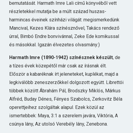
bemutatását. Harmath Imre Lali című könyvéből vett
részletekkel mutatja be a múlt század huszas-
harmincas éveinek színházi világát: megismerkedünk
Mancival, Kezes Klára színésznővel, Takács rendező
úrral, Bimbó Endre bonvivánnal, Zeke Ede komikussal
és másokkal. Igazán élvezetes olvasmány:)
Harmath Imre (1890-1942) színésznek készült
, de
a tízes évek közepétől már csak az írásnak élt.
Először a kabaréknak írt jeleneteket, kuplékat, majd a
legkiválóbb zeneszerzőkkel dolgozott együtt. Librettói
többek között Ábrahám Pál, Brodszky Miklós, Márkus
Alfréd, Buday Dénes, Fényes Szabolcs, Zerkovitz Béla
operettjeihez szolgáltak alapul. Ezek közül az
ismertebbek: Maya, 3:1 a szerelem javára, Viktória, A
csúnya lány, Az utolsó Verebély lány, Zenebona.