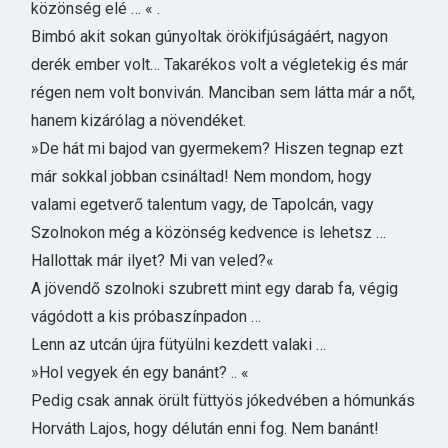
közönség elé … « .
Bimbó akit sokan gúnyoltak örökifjúságáért, nagyon
derék ember volt… Takarékos volt a végletekig és már
régen nem volt bonviván. Manciban sem látta már a nőt,
hanem kizárólag a növendéket.
»De hát mi bajod van gyermekem? Hiszen tegnap ezt
már sokkal jobban csináltad! Nem mondom, hogy
valami egetverő talentum vagy, de Tapolcán, vagy
Szolnokon még a közönség kedvence is lehetsz …
Hallottak már ilyet? Mi van veled?«
A jövendő szolnoki szubrett mint egy darab fa, végig
vágódott a kis próbaszínpadon …
Lenn az utcán újra fütyülni kezdett valaki …
»Hol vegyek én egy banánt? .. «
Pedig csak annak örült füttyös jókedvében a hómunkás
Horváth Lajos, hogy délután enni fog. Nem banánt!