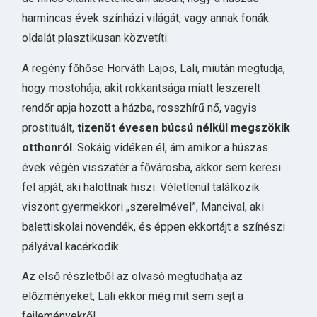
harmincas évek színházi világát, vagy annak fonák
oldalát plasztikusan közvetíti.
A regény főhőse Horváth Lajos, Lali, miután megtudja,
hogy mostohája, akit rokkantsága miatt leszerelt
rendőr apja hozott a házba, rosszhírű nő, vagyis
prostituált,
tizenöt évesen búcsú nélkül megszökik
otthonról
. Sokáig vidéken él, ám amikor a húszas
évek végén visszatér a fővárosba, akkor sem keresi
fel apját, aki halottnak hiszi. Véletlenül találkozik
viszont gyermekkori „szerelmével”, Mancival, aki
balettiskolai növendék, és éppen ekkortájt a színészi
pályával kacérkodik.
Az első részletből az olvasó megtudhatja az
előzményeket, Lali ekkor még mit sem sejt a
fejleményekről.