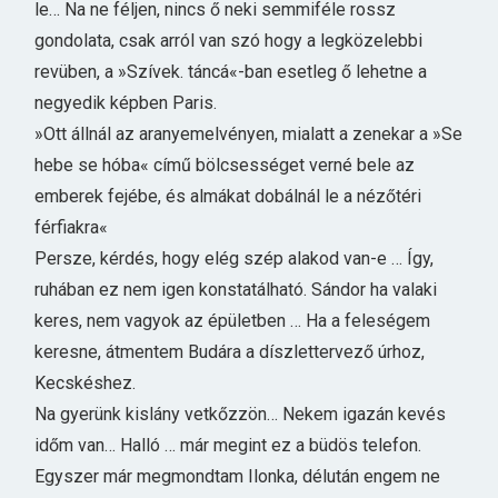
le… Na ne féljen, nincs ő neki semmiféle rossz
gondolata, csak arról van szó hogy a legközelebbi
revüben, a »Szívek. táncá«-ban esetleg ő lehetne a
negyedik képben Paris.
»Ott állnál az aranyemelvényen, mialatt a zenekar a »Se
hebe se hóba« című bölcsességet verné bele az
emberek fejébe, és almákat dobálnál le a nézőtéri
férfiakra«
Persze, kérdés, hogy elég szép alakod van-e … Így,
ruhában ez nem igen konstatálható. Sándor ha valaki
keres, nem vagyok az épületben … Ha a feleségem
keresne, átmentem Budára a díszlettervező úrhoz,
Kecskéshez.
Na gyerünk kislány vetkőzzön… Nekem igazán kevés
időm van… Halló … már megint ez a büdös telefon.
Egyszer már megmondtam Ilonka, délután engem ne