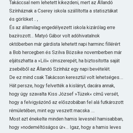
Takáccsal nem lehetett kikezdeni, mert az Állandó
Színháznak a Cserey iskola szállította a statisztákat
és görlöket .. ,
És az államilag engedélyezett iskola kizárólag erre
bazírozott… Matyó Gábor volt adóhivatalnok
októberben már gárdista lehetett napi harminc fillérért
a Bob hercegben és Szilva Bözsike novemberben már
eljátszhatta a »Lili« címszerepét, ha biztosította saját
zsebéből az Állandó Színház egy napi bevételét.
De ez mind csak Takácson keresztül volt lehetséges….
Hát persze, hogy felvették a kislányt, dacára annak,
hogy úgy szavalta Kiss József »Tüzek« című versét,
hogy a felvigyázónő az előszobában fel alá futkározott
rémületében, mint egy veszett macska ….
Most azt énekelte minden hamis levesnél hamisabban,
hogy »nodeméltóságos úr«… Igaz, hogy a hamis leves