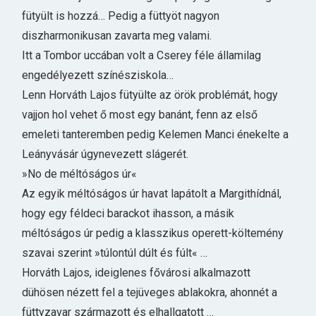
fütyült is hozzá… Pedig a füttyöt nagyon
diszharmonikusan zavarta meg valami.
Itt a Tombor uccában volt a Cserey féle államilag
engedélyezett színésziskola…
Lenn Horváth Lajos fütyülte az örök problémát, hogy
vajjon hol vehet ő most egy banánt, fenn az első
emeleti tanteremben pedig Kelemen Manci énekelte a
Leányvásár úgynevezett slágerét.
»No de méltóságos úr«
Az egyik méltóságos úr havat lapátolt a Margithídnál,
hogy egy féldeci barackot ihasson, a másik
méltóságos úr pedig a klasszikus operett-költemény
szavai szerint »túlontúl dúlt és fúlt« …
Horváth Lajos, ideiglenes fővárosi alkalmazott
dühösen nézett fel a tejüveges ablakokra, ahonnét a
füttyzavar származott és elhallgatott …