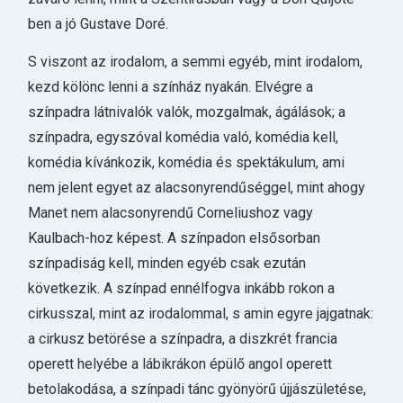
ben a jó Gustave Doré.
S viszont az irodalom, a semmi egyéb, mint irodalom,
kezd kölönc lenni a színház nyakán. Elvégre a
színpadra látnivalók valók, mozgalmak, ágálások; a
színpadra, egyszóval komédia való, komédia kell,
komédia kívánkozik, komédia és spektákulum, ami
nem jelent egyet az alacsonyrendűséggel, mint ahogy
Manet nem alacsonyrendű Corneliushoz vagy
Kaulbach-hoz képest. A színpadon elsősorban
színpadiság kell, minden egyéb csak ezután
következik. A színpad ennélfogva inkább rokon a
cirkusszal, mint az irodalommal, s amin egyre jajgatnak:
a cirkusz betörése a színpadra, a diszkrét francia
operett helyébe a lábikrákon épülő angol operett
betolakodása, a színpadi tánc gyönyörű újjászületése,