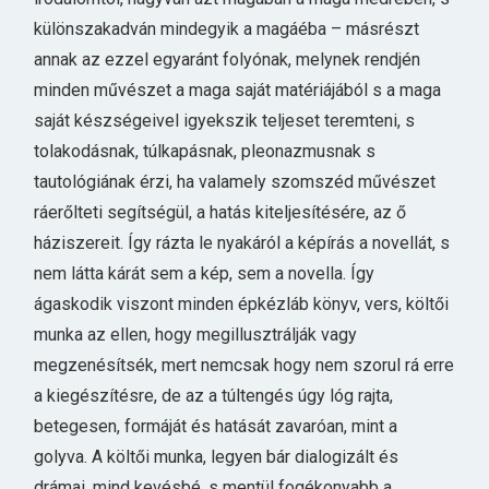
különszakadván mindegyik a magáéba – másrészt
annak az ezzel egyaránt folyónak, melynek rendjén
minden művészet a maga saját matériájából s a maga
saját készségeivel igyekszik teljeset teremteni, s
tolakodásnak, túlkapásnak, pleonazmusnak s
tautológiának érzi, ha valamely szomszéd művészet
ráerőlteti segítségül, a hatás kiteljesítésére, az ő
háziszereit. Így rázta le nyakáról a képírás a novellát, s
nem látta kárát sem a kép, sem a novella. Így
ágaskodik viszont minden épkézláb könyv, vers, költői
munka az ellen, hogy megillusztrálják vagy
megzenésítsék, mert nemcsak hogy nem szorul rá erre
a kiegészítésre, de az a túltengés úgy lóg rajta,
betegesen, formáját és hatását zavaróan, mint a
golyva. A költői munka, legyen bár dialogizált és
drámai, mind kevésbé, s mentül fogékonyabb a