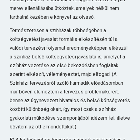
merev ellenállásába ütköztek, amelyek nélkül nem
tarthatná kezében e könyvet az olvasó.
Természetesen a színházak többségében a
költségvetési javaslat formális elkészítésén túl a
valódi tervezési folyamat eredményeképpen elkészül
a színház belső költségvetési javaslata is, amelyet a
színház vezetése az első bekezdésben foglaltak
szerint elkészít, véleményeztet, majd elfogad. (A
Színházi tervezésről szóló harmadik előadásomban
már bőven elemeztem a tervezés problémaköreit,
benne az úgynevezett hivatalos és belső költségvetés
közötti különbség okait, így most csak a színház
gyakorlati működése szempontjából idézem fel, illetve
bővítem az ott elmondottakat.)
B) A költségvetési tervezés második szakaszában a