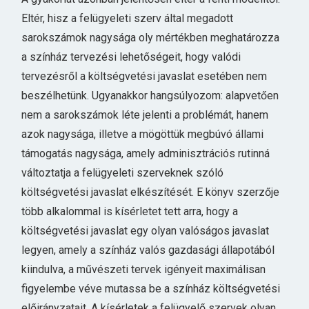
Eltér, hisz a felügyeleti szerv által megadott
sarokszámok nagysága oly mértékben meghatározza
a színház tervezési lehetőségeit, hogy valódi
tervezésről a költségvetési javaslat esetében nem
beszélhetünk. Ugyanakkor hangsúlyozom: alapvetően
nem a sarokszámok léte jelenti a problémát, hanem
azok nagysága, illetve a mögöttük megbúvó állami
támogatás nagysága, amely adminisztrációs rutinná
változtatja a felügyeleti szerveknek szóló
költségvetési javaslat elkészítését. E könyv szerzője
több alkalommal is kísérletet tett arra, hogy a
költségvetési javaslat egy olyan valóságos javaslat
legyen, amely a színház valós gazdasági állapotából
kiindulva, a művészeti tervek igényeit maximálisan
figyelembe véve mutassa be a színház költségvetési
előirányzatait. A kísérletek a felügyelő szervek olyan