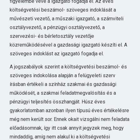
figyelembe véve a igazgató fogadja el. Az éves
költségvetési beszámol- szöveges indoklását a
művészeti vezető, a műszaki igazgató, a számviteli
osztályvezető, a pénzügyi osztályvezető, a
szervezési- és bérletosztály vezetője
közreműködésével a gazdasági igazgató készíti el. A
szöveges indoklást az igazgató fogadja el.
A jogszabályok szerint a költségvetési beszámol- és
szöveges indokolása alapján a felügyeleti szerv
írásban értékeli a színház szakmai és gazdasági
működését, a szakmai feladatmegvalósítás és a
pénzügyi teljesítés összhangját. Húsz éves
gyakorlatomban azonban ilyen típusú éves értékelésre
még nem került sor. Ennek okait vizsgálni nem feladata
előadásomnak, így itt csak annyit jegyzek meg, hogy
mindaddig, amíg nem alakul ki a költségvetési