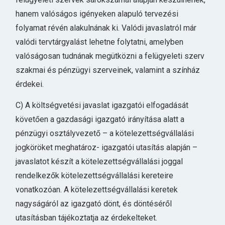
hanem valóságos igényeken alapuló tervezési
folyamat révén alakulnának ki. Valódi javaslatról már
valódi tervtárgyalást lehetne folytatni, amelyben
valóságosan tudnának megütközni a felügyeleti szerv
szakmai és pénzügyi szerveinek, valamint a színház
érdekei.
C) A költségvetési javaslat igazgatói elfogadását
követően a gazdasági igazgató irányítása alatt a
pénzügyi osztályvezető – a kötelezettségvállalási
jogköröket meghatároz- igazgatói utasítás alapján –
javaslatot készít a kötelezettségvállalási joggal
rendelkezők kötelezettségvállalási kereteire
vonatkozóan. A kötelezettségvállalási keretek
nagyságáról az igazgató dönt, és döntéséről
utasításban tájékoztatja az érdekelteket.