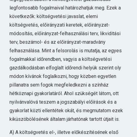
legfontosabb fogalmaival határozhatjuk meg. Ezek a
következők: költségvetési javaslat, elemi
költségvetés, előirányzati keretek, előirányzat-
módosítás, előirányzat-felhasználási terv, likviditási
terv, beszámol- és az előirányzat-maradvány
felhasználása. Mint a felsorolás is mutatja, az egyes
fogalmakkal időrendben, vagyis a költségvetési
gazdálkodásban elfoglalt időrendi helyük szerint oly
módon kívánok foglalkozni, hogy közben egyetlen
pillanatra sem fogok megfeledkezni a színház
hétköznapi gyakorlatáról. Ahol szükségét látom, ott
nyilvánvalóvá teszem a jogszabályi előírások és a
gyakorlat közti ellentétek okát, és megmutatom ezek
kiküszöbölésének általam járhatónak tartott útjait is.
A) A költségvetés el-, illetve előkészítésének első