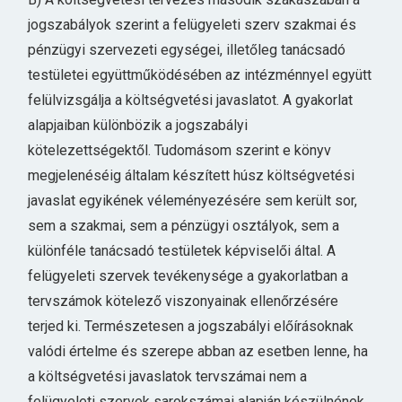
jogszabályok szerint a felügyeleti szerv szakmai és
pénzügyi szervezeti egységei, illetőleg tanácsadó
testületei együttműködésében az intézménnyel együtt
felülvizsgálja a költségvetési javaslatot. A gyakorlat
alapjaiban különbözik a jogszabályi
kötelezettségektől. Tudomásom szerint e könyv
megjelenéséig általam készített húsz költségvetési
javaslat egyikének véleményezésére sem került sor,
sem a szakmai, sem a pénzügyi osztályok, sem a
különféle tanácsadó testületek képviselői által. A
felügyeleti szervek tevékenysége a gyakorlatban a
tervszámok kötelező viszonyainak ellenőrzésére
terjed ki. Természetesen a jogszabályi előírásoknak
valódi értelme és szerepe abban az esetben lenne, ha
a költségvetési javaslatok tervszámai nem a
felügyeleti szervek sarokszámai alapján készülnének,