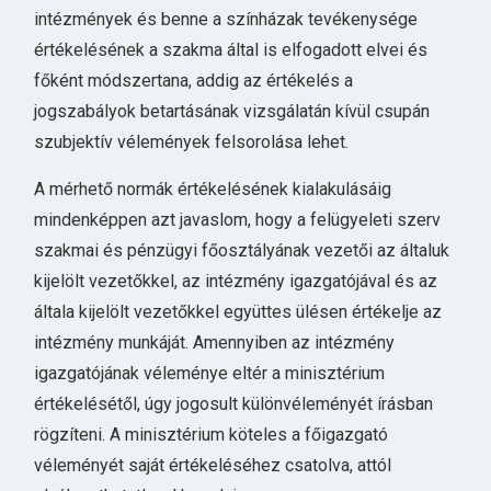
intézmények és benne a színházak tevékenysége
értékelésének a szakma által is elfogadott elvei és
főként módszertana, addig az értékelés a
jogszabályok betartásának vizsgálatán kívül csupán
szubjektív vélemények felsorolása lehet.
A mérhető normák értékelésének kialakulásáig
mindenképpen azt javaslom, hogy a felügyeleti szerv
szakmai és pénzügyi főosztályának vezetői az általuk
kijelölt vezetőkkel, az intézmény igazgatójával és az
általa kijelölt vezetőkkel együttes ülésen értékelje az
intézmény munkáját. Amennyiben az intézmény
igazgatójának véleménye eltér a minisztérium
értékelésétől, úgy jogosult különvéleményét írásban
rögzíteni. A minisztérium köteles a főigazgató
véleményét saját értékeléséhez csatolva, attól