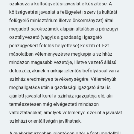
szakasza a költségvetési javaslat elkészítése. A
költségvetési javaslat a felügyeleti szerv (a kultúrát
felügyelő minisztérium illetve önkormányzat) által
megadott sarokszámok alapján általában a pénzügyi
osztályvezető (vagyis a gazdasági igazgató
pénzügyekért felelős helyettese) készíti el. Ezt
másolatban véleményezésre megkapja a színház
mindazon magasabb vezetője, illetve vezető állású
dolgozója, akinek munkája jelentős befolyással van a
színház eredményes tevékenységére. Véleményük
meghallgatása után a gazdasági igazgató által is
ajánlott javaslat kerül a színház igazgatója elé, aki
természetesen még elvégezteti mindazon
változtatásokat, amelyek véleménye szerint a javaslat
színházi orientáltságán javíthatnak.
A gyakorlat azonban jelentősen eltér a fenti modelltől.